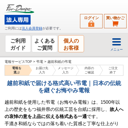
ログイン
買い物かご
ご利用には
法人会員登録
が必要です。
ご利用
よくある
個人の
ガイド
ご質問
お客様
メニュー
電報サービスTOP
>
弔電
>
越前和紙の弔電
電報を
お届け先
メッセージ
内容の
ご注文
選ぶ
入力
入力
ご確認
終了
越前和紙で届ける格式高い弔電｜日本の伝統
を継ぐお悔やみ電報
越前和紙を使用した弔電（お悔やみ電報）は、1500年以
上の歴史をもつ福井県の伝統工芸を台紙に採用し、
故人へ
の哀悼の意を上品に伝える格式ある一通
です。
手漉き和紙ならではの落ち着いた質感と丁寧な仕上がり