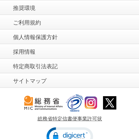
電報という形式に、あらためて意味と価値を感
推奨環境
じました。
ご利用規約
ご葬儀の場にふさわしい格式と落ち着きがあり
個人情報保護方針
ました。
採用情報
越前和紙のやさしい風合いが、悲しみを静かに
特定商取引法表記
包み込んでくれました。
サイトマップ
総務省特定信書便事業許可状