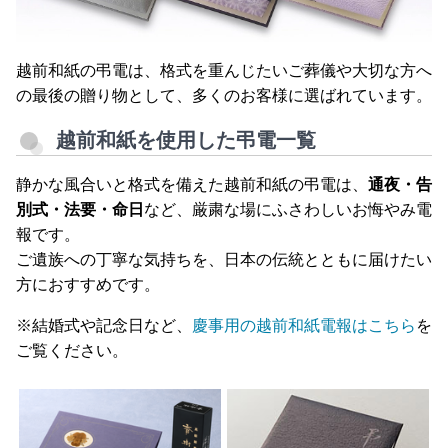
越前和紙の弔電は、格式を重んじたいご葬儀や大切な方へ
の最後の贈り物として、多くのお客様に選ばれています。
越前和紙を使用した弔電一覧
静かな風合いと格式を備えた越前和紙の弔電は、
通夜・告
別式・法要・命日
など、厳粛な場にふさわしいお悔やみ電
報です。
ご遺族への丁寧な気持ちを、日本の伝統とともに届けたい
方におすすめです。
※結婚式や記念日など、
慶事用の越前和紙電報はこちら
を
ご覧ください。