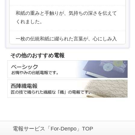
和紙の重みと手触りが、気持ちの深さを伝えて
くれました。
一枚の伝統和紙に綴られた言葉が、心にしみ入
りました。
その他のおすすめ電報
静かな佇まいに、心のこもった哀悼の気持ちが
表れていました。
越前和紙という日本の伝統に、深い敬意と感謝
を覚えました。
控えめな中に温もりを感じる、印象深い弔電で
した。
電報サービス「For-Denpo」TOP