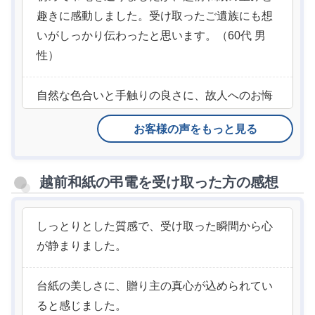
趣きに感動しました。受け取ったご遺族にも想
いがしっかり伝わったと思います。（60代 男
性）
自然な色合いと手触りの良さに、故人へのお悔
やみの気持ちを込めて届けられたと感じまし
お客様の声をもっと見る
た。（30代 男性）
格式を重んじるご葬儀にふさわしく、日本の伝
越前和紙の弔電を受け取った方の感想
統が息づく美しい電報でした。（60代 女性）
しっとりとした質感で、受け取った瞬間から心
いくつか迷いましたが、越前和紙の落ち着いた
が静まりました。
美しさに惹かれました。ご遺族にも丁寧な印象
を持っていただけたようです。（30代 女性）
台紙の美しさに、贈り主の真心が込められてい
ると感じました。