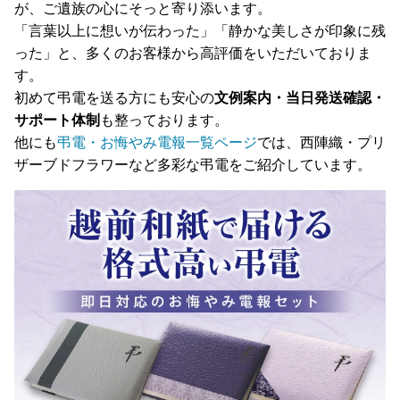
が、ご遺族の心にそっと寄り添います。
「言葉以上に想いが伝わった」「静かな美しさが印象に残
った」と、多くのお客様から高評価をいただいておりま
す。
初めて弔電を送る方にも安心の
文例案内・当日発送確認・
サポート体制
も整っております。
他にも
弔電・お悔やみ電報一覧ページ
では、西陣織・プリ
ザーブドフラワーなど多彩な弔電をご紹介しています。