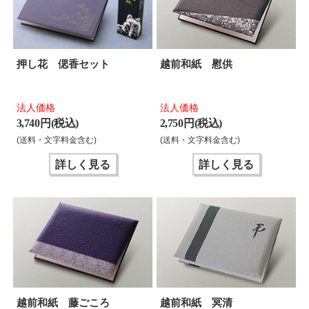
押し花 偲香セット
越前和紙 慰供
法人価格
法人価格
3,740 円(税込)
2,750 円(税込)
(送料・文字料金含む)
(送料・文字料金含む)
詳しく見る
詳しく見る
越前和紙 藤ごころ
越前和紙 冥清