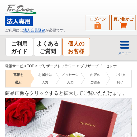
ログイン
買い物かご
ご利用には
法人会員登録
が必要です。
ご利用
よくある
個人の
ガイド
ご質問
お客様
メニュー
電報サービスTOP
>
プリザーブドフラワー
>
プリザーブド セレナ
電報を
お届け先
メッセージ
内容の
ご注文
選ぶ
入力
入力
ご確認
終了
商品画像をクリックすると拡大してご覧いただけます。