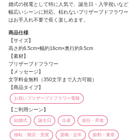
婚式の祝電として特に人気で、誕生日・入学祝いなど
幅広いシーンに対応。枯れないプリザーブドフラワー
はお手入れ不要で長く楽しめます。
商品仕様
【サイズ】
高さ約6.5cm×幅約16cm×奥行約9.5cm
【素材】
プリザーブドフラワー
【メッセージ】
文字料金無料（350文字まで入力可能）
【商品タイプ】
お祝いプリザーブドフラワー電報
【ご利用シーン】
結婚式
誕生日
出産
就任・昇進
移転・開店・受賞
退職・定年
叙勲・褒章