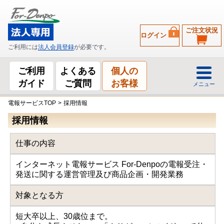
ご注文状況
ログイン
ご利用には
法人会員登録
が必要です。
ご利用
よくある
個人の
ガイド
ご質問
お客様
メニュー
電報サービスTOP
>
採用情報
採用情報
仕事の内容
インターネット電報サービス For-Denpoの電報受注・
発送に関する運営管理及び商品企画・開発業務
対象となる方
短大卒以上、30歳位まで。