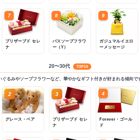
7
8
9
プリザーブド セレ
バスソープフラワ
ガジュマルイエロ
ナ
ー（Y）
ーメッセージ
20〜30代
TOP10
いぐるみやソープフラワーなど、華やかなギフト付きが好まれる傾向で
4
2
3
グレース・ベア
プリザーブド セレ
Forever・ゴール
ナ
ド