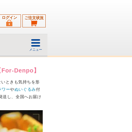
ログイン
ご注文状況
メニュー
r-Denpo】
ないときも気持ちを形
ラワー
や
ぬいぐるみ
付
日発送し、全国へお届け