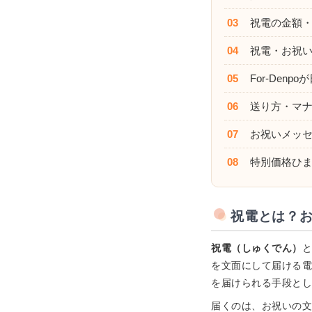
03
祝電の金額
04
祝電・お祝
05
For-Den
06
送り方・マ
07
お祝いメッ
08
特別価格ひ
祝電とは？
祝電（しゅくでん）
を文面にして届ける
を届けられる手段と
届くのは、お祝いの