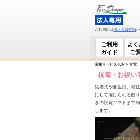
ご利用には
法人会員登録
が
ご利用
よく
ガイド
ご
電報サービスTOP
>
祝電
祝電・お祝い電
結婚式や誕生日、就
にして届けられる贈り物
きの祝電ギフトまで約4
します。