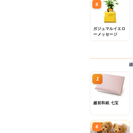
6
ガジュマルイエロ
ーメッセージ
越
1
越前和紙 七宝
6