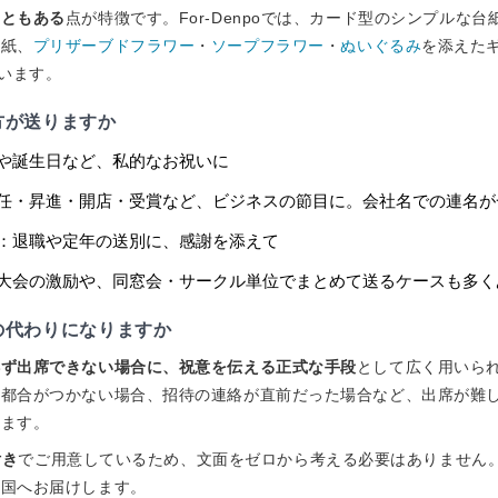
こともある
点が特徴です。For-Denpoでは、カード型のシンプルな台
台紙、
プリザーブドフラワー
・
ソープフラワー
・
ぬいぐるみ
を添えた
ています。
方が送りますか
や誕生日など、私的なお祝いに
任・昇進・開店・受賞など、ビジネスの節目に。会社名での連名が
：退職や定年の送別に、感謝を添えて
大会の激励や、同窓会・サークル単位でまとめて送るケースも多く
の代わりになりますか
得ず出席できない場合に、祝意を伝える正式な手段
として広く用いら
の都合がつかない場合、招待の連絡が直前だった場合など、出席が難
れます。
付き
でご用意しているため、文面をゼロから考える必要はありません
全国へお届けします。