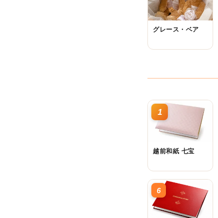
グレース・ベア
1
越前和紙 七宝
6