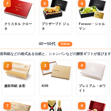
7
8
9
クリスタル クロー
プリザーブド ジュ
Forever・シャル
ネ
ネ
マン
40〜50代
TOP10
前和紙などの格式ある台紙と、シャンパンなどの贈答ギフトが並びます
4
2
3
越前和紙 金彩
KIRI
プレミアム・ホワ
イト
7
8
9