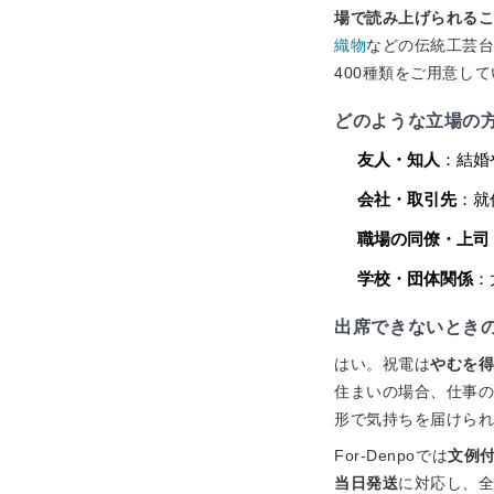
場で読み上げられる
織物
などの伝統工芸
400種類をご用意し
どのような立場の
友人・知人
：結婚
会社・取引先
：就
職場の同僚・上司
学校・団体関係
：
出席できないとき
はい。祝電は
やむを
住まいの場合、仕事
形で気持ちを届けら
For-Denpoでは
文例
当日発送
に対応し、