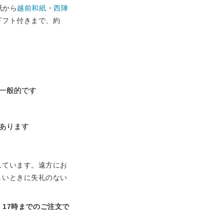
紙から
越前和紙
・
西陣
ギフト付きまで、約
一般的です
あります
れています。遠方にお
しいときに失礼のない
。
17時までのご注文で