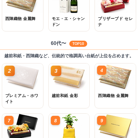
西陣織物 金麗舞
モエ・エ・シャン
プリザーブド セレ
ドン
ナ
60代〜
TOP10
越前和紙・西陣織など、伝統的で格調高い台紙が上位を占めます。
4
2
3
プレミアム・ホワ
越前和紙 金彩
西陣織物 金麗舞
イト
7
8
9