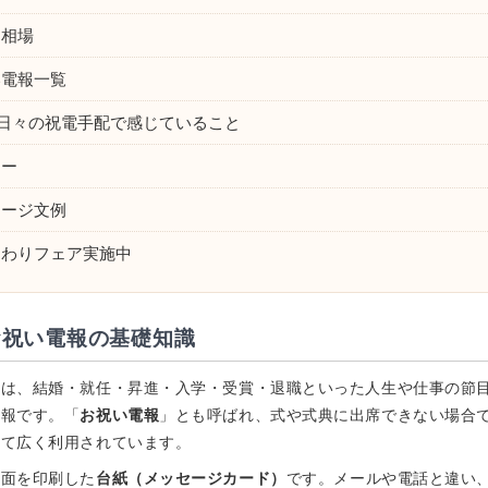
・相場
い電報一覧
poが日々の祝電手配で感じていること
ナー
セージ文例
まわりフェア実施中
お祝い電報の基礎知識
とは、結婚・就任・昇進・入学・受賞・退職といった人生や仕事の節
電報です。「
お祝い電報
」とも呼ばれ、式や式典に出席できない場合
して広く利用されています。
文面を印刷した
台紙（メッセージカード）
です。メールや電話と違い