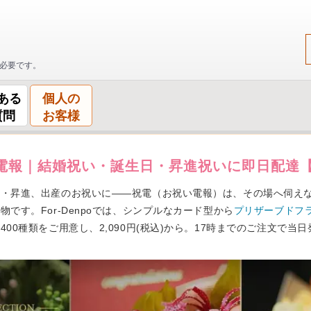
必要です。
ある
個人の
質問
お客様
報｜結婚祝い・誕生日・昇進祝いに即日配達【Fo
任・昇進、出産のお祝いに——祝電（お祝い電報）は、その場へ伺え
です。For-Denpoでは、シンプルなカード型から
プリザーブドフ
00種類をご用意し、2,090円(税込)から。17時までのご注文で当