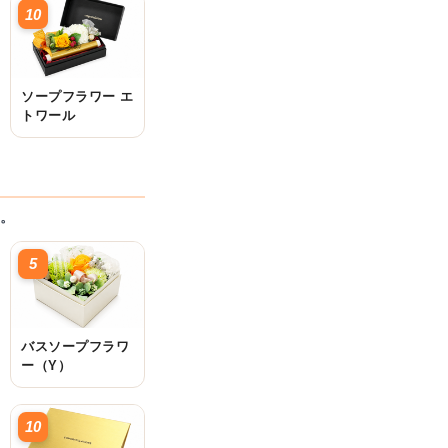
10
ソープフラワー エ
トワール
。
5
バスソープフラワ
ー（Y）
10