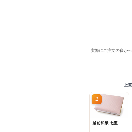
実際にご注文の多かっ
上質
1
越前和紙 七宝