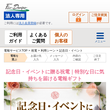
ログイン
ご注文状況
ご利用には
法人会員登録
が必要です。
ご利用
よくある
個人の
ガイド
ご質問
お客様
メニュー
電報サービスTOP
>
祝電
>
利用シーン
>
記念日・イベント
電報を
お届け先
メッセージ
内容の
ご注文
選ぶ
入力
入力
ご確認
終了
記念日・イベントに贈る祝電｜特別な日に気
持ちを届ける電報ギフト