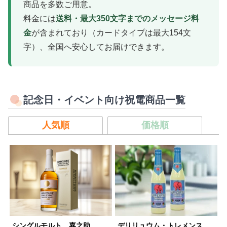
商品を多数ご用意。
料金には
送料・最大350文字までのメッセージ料
金
が含まれており（カードタイプは最大154文
字）、全国へ安心してお届けできます。
記念日・イベント向け祝電商品一覧
人気順
価格順
シングルモルト 嘉之助
デリリュウム・トレメンス