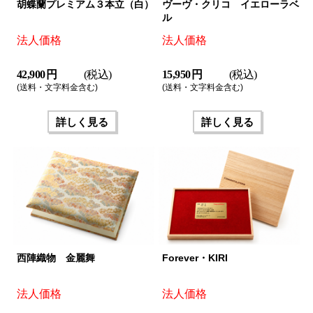
胡蝶蘭プレミアム３本立（白）
ヴーヴ・クリコ イエローラベ
ル
法人価格
法人価格
42,900 円
(税込)
15,950 円
(税込)
(送料・文字料金含む)
(送料・文字料金含む)
詳しく見る
詳しく見る
西陣織物 金麗舞
Forever・KIRI
法人価格
法人価格