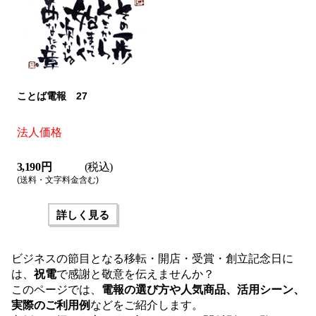
ことば電報 27
法人価格
3,190 円
(税込)
(送料・文字料金含む)
詳しく見る
ビジネスの節目となる
移転・開店・受賞・創立記念日
に
は、
祝電
で感謝と敬意を伝えませんか？
このページでは、
電報の選び方や人気商品、活用シーン、
実際のご利用例
などをご紹介します。