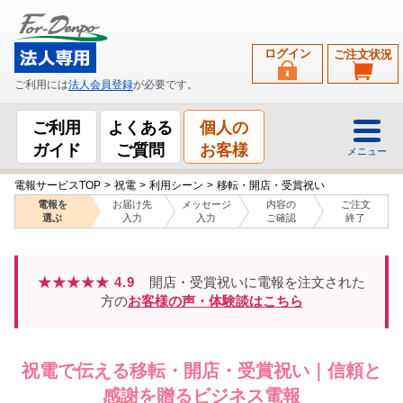
ログイン
ご注文状況
ご利用には
法人会員登録
が必要です。
ご利用
よくある
個人の
ガイド
ご質問
お客様
メニュー
電報サービスTOP
>
祝電
>
利用シーン
>
移転・開店・受賞祝い
電報を
お届け先
メッセージ
内容の
ご注文
選ぶ
入力
入力
ご確認
終了
★★★★★ 4.9
開店・受賞祝いに電報を注文された
方の
お客様の声・体験談はこちら
祝電で伝える移転・開店・受賞祝い｜信頼と
感謝を贈るビジネス電報