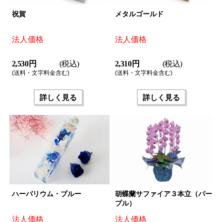
祝賀
メタルゴールド
法人価格
法人価格
2,530 円
(税込)
2,310 円
(税込)
(送料・文字料金含む)
(送料・文字料金含む)
詳しく見る
詳しく見る
ハーバリウム・ブルー
胡蝶蘭サファイア３本立（パー
プル）
法人価格
法人価格