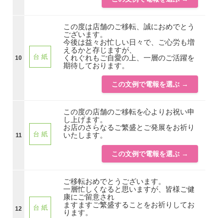
この度は店舗のご移転、誠におめでとう
ございます。
今後は益々お忙しい日々で、ご心労も増
えるかと存じますが、
台 紙
くれぐれもご自愛の上、一層のご活躍を
10
期待しております。
この文例で電報を選ぶ →
この度の店舗のご移転を心よりお祝い申
し上げます。
お店のさらなるご繁盛とご発展をお祈り
台 紙
いたします。
11
この文例で電報を選ぶ →
ご移転おめでとうございます。
一層忙しくなると思いますが、皆様ご健
康にご留意され
ますますご繁盛することをお祈りしてお
台 紙
12
ります。