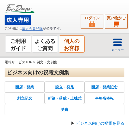
ログイン
買い物かご
ご利用には
法人会員登録
が必要です。
ご利用
よくある
個人の
ガイド
ご質問
お客様
メニュー
電報サービスTOP
>
例文・文例集
ビジネス向けの祝電文例集
開店・開業
設立・発足
開店・開業記念
創立記念
新築・落成・上棟式
事務所移転
受賞
▶
ビジネス向けの祝電を見る