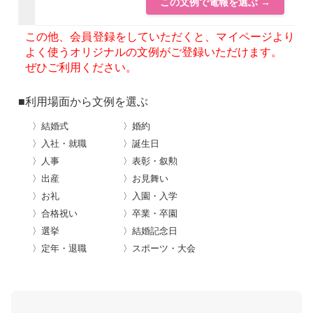
この文例で電報を選ぶ →
この他、会員登録をしていただくと、マイページより
よく使うオリジナルの文例がご登録いただけます。
ぜひご利用ください。
■利用場面から文例を選ぶ
〉結婚式
〉婚約
〉入社・就職
〉誕生日
〉人事
〉表彰・叙勲
〉出産
〉お見舞い
〉お礼
〉入園・入学
〉合格祝い
〉卒業・卒園
〉選挙
〉結婚記念日
〉定年・退職
〉スポーツ・大会