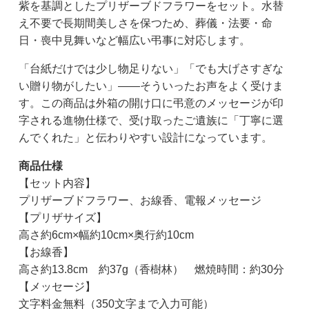
紫を基調としたプリザーブドフラワーをセット。水替
え不要で長期間美しさを保つため、葬儀・法要・命
日・喪中見舞いなど幅広い弔事に対応します。
「台紙だけでは少し物足りない」「でも大げさすぎな
い贈り物がしたい」——そういったお声をよく受けま
す。この商品は外箱の開け口に弔意のメッセージが印
字される進物仕様で、受け取ったご遺族に「丁寧に選
んでくれた」と伝わりやすい設計になっています。
商品仕様
【セット内容】
プリザーブドフラワー、お線香、電報メッセージ
【プリザサイズ】
高さ約6cm×幅約10cm×奥行約10cm
【お線香】
高さ約13.8cm 約37g（香樹林） 燃焼時間：約30分
【メッセージ】
文字料金無料（350文字まで入力可能）