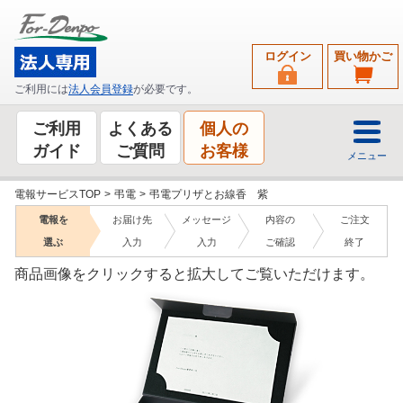
ログイン
買い物かご
ご利用には
法人会員登録
が必要です。
ご利用
よくある
個人の
ガイド
ご質問
お客様
メニュー
電報サービスTOP
>
弔電
>
弔電プリザとお線香 紫
電報を
お届け先
メッセージ
内容の
ご注文
選ぶ
入力
入力
ご確認
終了
商品画像をクリックすると拡大してご覧いただけます。