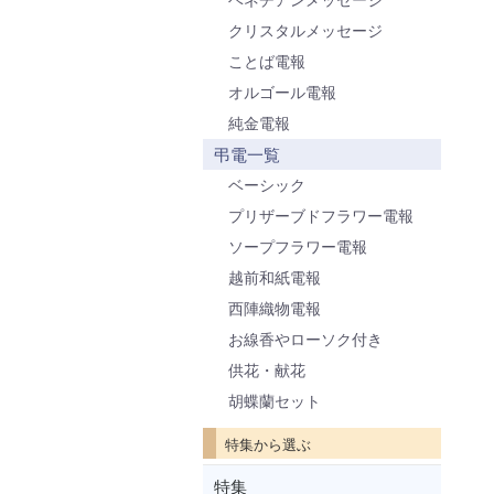
クリスタルメッセージ
ことば電報
オルゴール電報
純金電報
弔電一覧
ベーシック
プリザーブドフラワー電報
ソープフラワー電報
越前和紙電報
西陣織物電報
お線香やローソク付き
供花・献花
胡蝶蘭セット
特集から選ぶ
特集