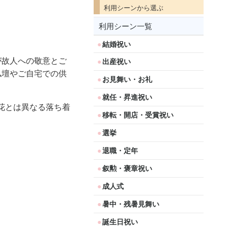
利用シーンから選ぶ
利用シーン一覧
結婚祝い
が故人への敬意とご
出産祝い
仏壇やご自宅での供
お見舞い・お礼
就任・昇進祝い
花とは異なる落ち着
移転・開店・受賞祝い
選挙
退職・定年
叙勲・褒章祝い
成人式
暑中・残暑見舞い
誕生日祝い