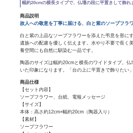
幅約20cmの横長タイプで、仏壇の段に平置きして飾れ
商品説明
故人への敬意を丁寧に届ける、白と紫のソープフラ
白と紫の上品なソープフラワーを添えた弔意を形に
遺族への配慮を優しく伝えます。水やり不要で長く
養空間にも自然に馴染む一品です。
陶器のサイズは幅約20cmと横長のワイドタイプ。
いた印象になります。「台の上に平置きで飾りたい
商品仕様
【セット内容】
ソープフラワー、台紙、電報メッセージ
【サイズ】
本体：高さ約12cm×幅約20cm（陶器入り）
【素材】
ソープフラワー