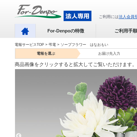
ご利用には
法人会員
For-Denpoの特徴
ご利用手
電報サービスTOP
>
弔電
>
ソープフラワー はなおもい
電報を
選ぶ
お届け先
入力
商品画像をクリックすると拡大してご覧いただけます。