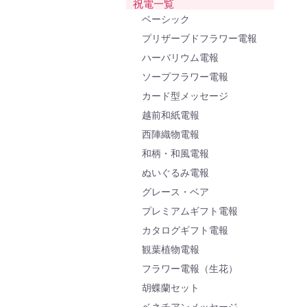
祝電一覧
ベーシック
プリザーブドフラワー電報
ハーバリウム電報
ソープフラワー電報
カード型メッセージ
越前和紙電報
西陣織物電報
和柄・和風電報
ぬいぐるみ電報
グレース・ベア
プレミアムギフト電報
カタログギフト電報
観葉植物電報
フラワー電報（生花）
胡蝶蘭セット
ベネチアンメッセージ