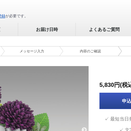
登録
が必要です。
順
お届け日時
よくあるご質問
メッセージ
入力
内容の
ご確認
5,830円(税
申
✓ 最短当日
✓ 