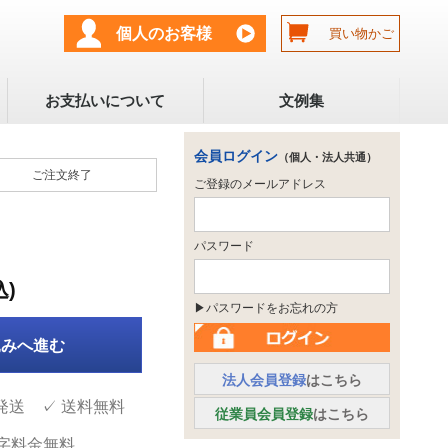
個人のお客様
買い物かご
お支払いについて
文例集
会員ログイン
（個人・法人共通）
ご注文
終了
ご登録のメールアドレス
パスワード
込)
▶パスワードをお忘れの方
込みへ進む
法人会員登録
はこちら
発送 ✓ 送料無料
従業員会員登録
はこちら
文字料金無料