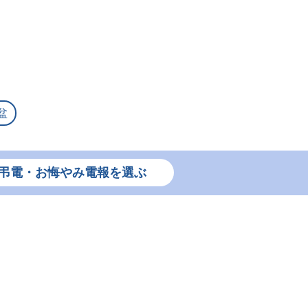
盆
弔電・お悔やみ電報を選ぶ