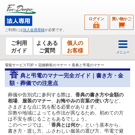
ログイン
買い物かご
ご利用には
法人会員登録
が必要です。
ご利用
よくある
個人の
ガイド
ご質問
お客様
メニュー
電報サービスTOP
>
冠婚葬祭のマナー
>
香典と弔電のマナー
香
典と弔電のマナー完全ガイド｜書き方・金
額・葬儀での注意点
葬儀や告別式に参列する際は、
香典の書き方や金額の
相場
、
服装のマナー
、
お悔やみの言葉の使い方
など、
さまざまな点に気を配る必要があります。
宗教や地域によっても作法が異なるため、初めての方
は不安を感じることもあるでしょう。
このページでは、「
香典とは何か
」という基本から、
書き方・渡し方、ふさわしい服装の選び方、弔電で避