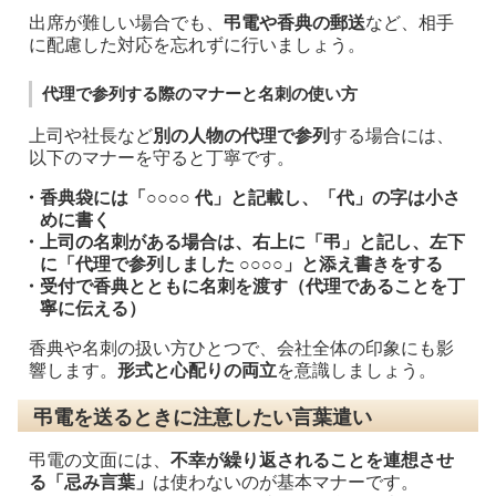
出席が難しい場合でも、
弔電や香典の郵送
など、相手
に配慮した対応を忘れずに行いましょう。
代理で参列する際のマナーと名刺の使い方
上司や社長など
別の人物の代理で参列
する場合には、
以下のマナーを守ると丁寧です。
・香典袋には「○○○○ 代」と記載し、
「代」の字は小さ
め
に書く
・上司の名刺がある場合は、
右上に「弔」と記し、左下
に「代理で参列しました ○○○○」と添え書き
をする
・受付で香典とともに名刺を渡す（代理であることを丁
寧に伝える）
香典や名刺の扱い方ひとつで、会社全体の印象にも影
響します。
形式と心配りの両立
を意識しましょう。
弔電を送るときに注意したい言葉遣い
弔電の文面には、
不幸が繰り返されることを連想させ
る「忌み言葉」
は使わないのが基本マナーです。