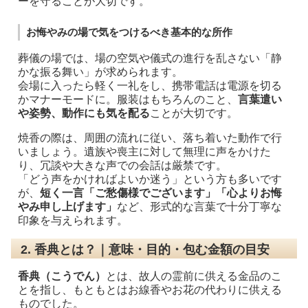
ーを守ることが大切です。
お悔やみの場で気をつけるべき基本的な所作
葬儀の場では、場の空気や儀式の進行を乱さない「静
かな振る舞い」が求められます。
会場に入ったら軽く一礼をし、携帯電話は電源を切る
かマナーモードに。服装はもちろんのこと、
言葉遣い
や姿勢、動作にも気を配る
ことが大切です。
焼香の際は、周囲の流れに従い、落ち着いた動作で行
いましょう。遺族や喪主に対して無理に声をかけた
り、冗談や大きな声での会話は厳禁です。
「どう声をかければよいか迷う」という方も多いです
が、
短く一言「ご愁傷様でございます」「心よりお悔
やみ申し上げます」
など、形式的な言葉で十分丁寧な
印象を与えられます。
2. 香典とは？｜意味・目的・包む金額の目安
香典（こうでん）
とは、故人の霊前に供える金品のこ
とを指し、もともとはお線香やお花の代わりに供える
ものでした。