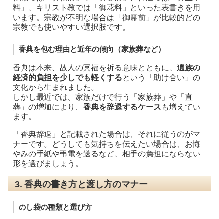
料」、キリスト教では「御花料」といった表書きを用
います。宗教が不明な場合は「御霊前」が比較的どの
宗教でも使いやすい選択肢です。
香典を包む理由と近年の傾向（家族葬など）
香典は本来、故人の冥福を祈る意味とともに、
遺族の
経済的負担を少しでも軽くする
という「助け合い」の
文化から生まれました。
しかし最近では、家族だけで行う「家族葬」や「直
葬」の増加により、
香典を辞退するケース
も増えてい
ます。
「香典辞退」と記載された場合は、それに従うのがマ
ナーです。どうしても気持ちを伝えたい場合は、お悔
やみの手紙や弔電を送るなど、相手の負担にならない
形を選びましょう。
3. 香典の書き方と渡し方のマナー
のし袋の種類と選び方