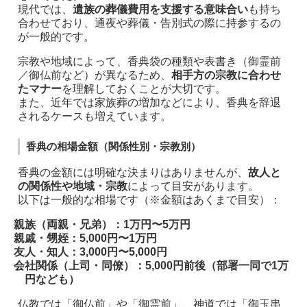
現代では、
遺族の葬儀費用を支援する意味合い
も持ち
合わせており、通夜や葬儀・告別式の際に持参するの
が一般的です。
宗教や地域によって、香典袋の種類や表書き（御霊前
／御仏前など）が異なるため、
相手方の宗教に合わせ
たマナー
を理解しておくことが大切です。
また、近年では家族葬の増加などにより、香典を辞退
されるケースも増えています。
香典の相場金額（関係性別・宗教別）
香典の金額には明確な決まりはありませんが、
故人と
の関係性や地域・宗教
によって目安があります。
以下は一般的な相場です（※金額はあくまで目安）：
親族（両親・兄弟）
：1万円〜5万円
親戚・甥姪
：5,000円〜1万円
友人・知人
：3,000円〜5,000円
会社関係（上司・同僚）
：5,000円前後（部署一同で1万
円なども）
仏教では「御仏前」や「御霊前」、神道では「御玉串