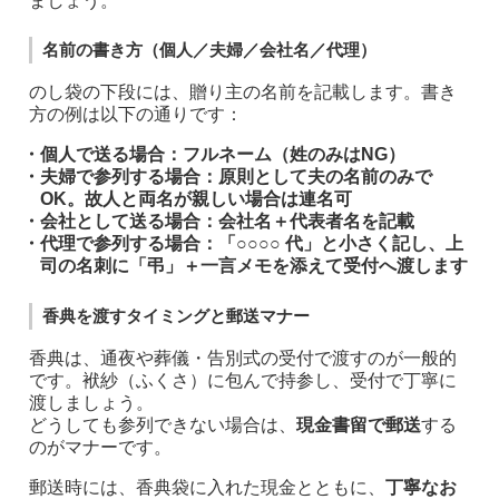
ましょう。
名前の書き方（個人／夫婦／会社名／代理）
のし袋の下段には、贈り主の名前を記載します。書き
方の例は以下の通りです：
・
個人で送る場合：
フルネーム（姓のみはNG）
・
夫婦で参列する場合：
原則として夫の名前のみで
OK。故人と両名が親しい場合は連名可
・
会社として送る場合：
会社名＋代表者名を記載
・
代理で参列する場合：
「○○○○ 代」と小さく記し、上
司の名刺に「弔」＋一言メモを添えて受付へ渡します
香典を渡すタイミングと郵送マナー
香典は、通夜や葬儀・告別式の受付で渡すのが一般的
です。袱紗（ふくさ）に包んで持参し、受付で丁寧に
渡しましょう。
どうしても参列できない場合は、
現金書留で郵送
する
のがマナーです。
郵送時には、香典袋に入れた現金とともに、
丁寧なお