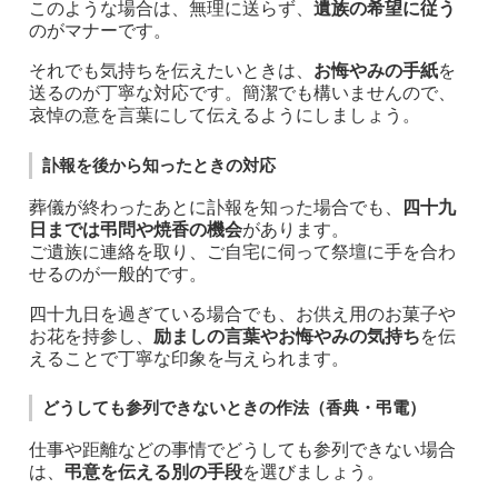
このような場合は、無理に送らず、
遺族の希望に従う
のがマナーです。
それでも気持ちを伝えたいときは、
お悔やみの手紙
を
送るのが丁寧な対応です。簡潔でも構いませんので、
哀悼の意を言葉にして伝えるようにしましょう。
訃報を後から知ったときの対応
葬儀が終わったあとに訃報を知った場合でも、
四十九
日までは弔問や焼香の機会
があります。
ご遺族に連絡を取り、ご自宅に伺って祭壇に手を合わ
せるのが一般的です。
四十九日を過ぎている場合でも、お供え用のお菓子や
お花を持参し、
励ましの言葉やお悔やみの気持ち
を伝
えることで丁寧な印象を与えられます。
どうしても参列できないときの作法（香典・弔電）
仕事や距離などの事情でどうしても参列できない場合
は、
弔意を伝える別の手段
を選びましょう。