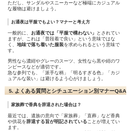
ただし、サンダルやスニーカーなど極端にカジュアル
な履物は避けましょう。
お通夜は平服でもよい？マナーと考え方
一般的に、
お通夜では「平服で構わない」
とされてい
ますが、これは「普段着で良い」という意味ではな
く、
地味で落ち着いた服装
を求められるという意味で
す。
男性なら濃紺やグレーのスーツ、女性なら黒や紺のワ
ンピースなどが適切です。
急な参列でも、「派手な柄」「明るすぎる色」「カジ
ュアルな装い」は避けるよう心がけましょう。
5. よくある質問とシチュエーション別マナーQ&A
家族葬で香典を辞退された場合は？
最近では、遺族の意向で「家族葬」「直葬」など香典
や供花を
辞退する旨が明記されている
ことが増えてい
ます。