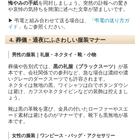
悔やみの手紙
を同封しましょう。突然の訃報への驚き
や哀悼の気持ちを簡潔に述べた文章が望ましいです。
▶ 弔電と組み合わせて送る場合は、
「弔電の送り方ガ
イド」
もご参照ください。
4. 葬儀・通夜にふさわしい服装マナー
男性の服装｜礼服・ネクタイ・靴・小物
葬儀や告別式では、
黒の礼服（ブラックスーツ）
が基
本です。会社関係での参列など、急な場合は濃紺や濃
いグレーのダークスーツでも許容されます。
ネクタイは無地の黒、ワイシャツは白でボタンダウン
は避け、カフスやネクタイピンなどの装飾は控えまし
ょう。
靴は黒の革靴を選び、金具の付いたローファーやスエ
ード素材は避けるのがマナーです。靴下も黒無地が基
本です。
女性の服装｜ワンピース・バッグ・アクセサリー