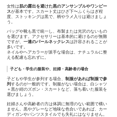
女性は
肌の露出を避けた黒のアンサンブルやワンピー
ス
が基本です。スカート丈はひざ下〜ふくらはぎ程
度、ストッキングは黒で、柄やラメ入りは避けましょ
う。
バッグや靴も黒で統一し、布製または光沢のないもの
を選びます。アクセサリーは基本的に避けるのが無難
ですが、
一連のパールネックレス
は許容されることが
多いです。
ネイルやヘアカラーが派手な場合は、ナチュラルに整
える配慮も忘れずに。
子ども・学生の服装や、妊婦・高齢者の場合
子どもや学生が参列する場合、
制服があれば制服で参
列
するのが一般的です。制服がない場合は、白シャツ
＋黒か紺のズボン・スカートなど、落ち着いた服装を
選びましょう。
妊婦さんや高齢者の方は体調に無理のない範囲で構い
ません。黒やグレーなど地味な色合いであれば、カー
ディガンやパンツスタイルでも失礼にはなりません。