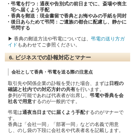
・
弔電を打つ：
通夜や告別式の前日までに、斎場や喪主
宅へ届くよう手配
・
香典を郵送：
現金書留で香典と
お悔やみの手紙
を同封
・
後日あらためて弔問：
ご遺族の都合に配慮し、静かに
弔問する
▶ 香典の郵送方法や弔電については、
弔電の送り方ガ
イド
もあわせてご参照ください。
6. ビジネスでの訃報対応とマナー
会社として香典・弔電を送る際の注意点
取引先や関係企業の訃報を受けた場合、まずは
日程の
確認と社内での対応方針の共有
を行います。
参列が可能であれば代表者が出席し、
弔電や香典を会
社名で用意
するのが一般的です。
弔電は
通夜当日までに届くよう手配
するのがマナーで
す。
香典は「会社一同」「部署一同」などの名義で用意
し、のし袋の下段に会社名や代表者名を記載します。