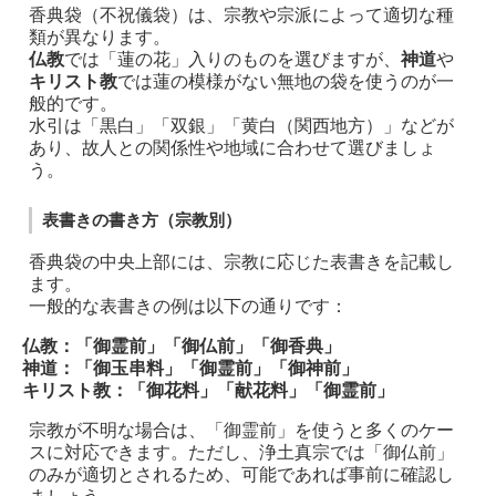
香典袋（不祝儀袋）は、宗教や宗派によって適切な種
類が異なります。
仏教
では「蓮の花」入りのものを選びますが、
神道
や
キリスト教
では蓮の模様がない無地の袋を使うのが一
般的です。
水引は「黒白」「双銀」「黄白（関西地方）」などが
あり、故人との関係性や地域に合わせて選びましょ
う。
表書きの書き方（宗教別）
香典袋の中央上部には、宗教に応じた表書きを記載し
ます。
一般的な表書きの例は以下の通りです：
仏教：
「御霊前」「御仏前」「御香典」
神道：
「御玉串料」「御霊前」「御神前」
キリスト教：
「御花料」「献花料」「御霊前」
宗教が不明な場合は、「御霊前」を使うと多くのケー
スに対応できます。ただし、浄土真宗では「御仏前」
のみが適切とされるため、可能であれば事前に確認し