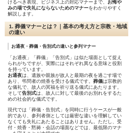
けるべき表現、ビジネス上の対応マナーまで、
お悔や
みの場で失礼にならないためのマナー
をわかりやすく
解説します。
1. 葬儀マナーとは？｜基本の考え方と宗教・地域
の違い
お通夜・葬儀・告別式の違いと参列マナー
「お通夜」「葬儀」「告別式」は似た場面として捉え
られがちですが、実際にはそれぞれ異なる意味と役割
を持っています。
お通夜
は、遺族や親族が故人と最期の夜を過ごす場で
あり、弔問者の焼香を受ける儀式です。
葬儀
は宗教的
な儀礼で、故人の冥福を祈り送る儀式にあたります。
そして
告別式
は、故人に対して最後のお別れをするた
めの社会的な儀式です。
現代では「葬儀・告別式」を同時に行うケースが一般
的であり、参列者側としては厳密な違いを理解してい
なくても失礼にあたることはありません。ただし、受
付・焼香・黙祷・会話の場面などでは、最低限のマナ