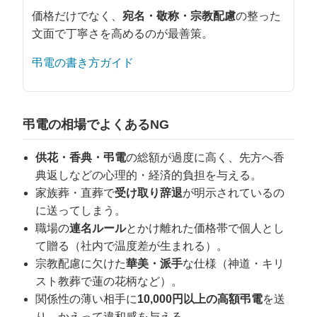
価格だけでなく、
宛名・敬称・宗教配慮
の整った
文面で丁寧さを高めるのが最善策。
弔電の書き方ガイド
弔電の相場でよくあるNG
供花・香典・弔電
の総額が過度に高く、先方へ香
典返しなどの心理的・経済的負担を与える。
家族葬・直葬で
受け取り辞退
が明示されているの
に送ってしまう。
職場の
連名ルール
とかけ離れた価格帯で個人とし
て贈る（社内で温度差が生まれる）。
宗教配慮に欠けた
華美・派手
な仕様（神道・キリ
スト教葬で蓮の花柄など）。
関係性の薄い相手に
10,000円以上の高額弔電
を送
り、かえって違和感を与える。