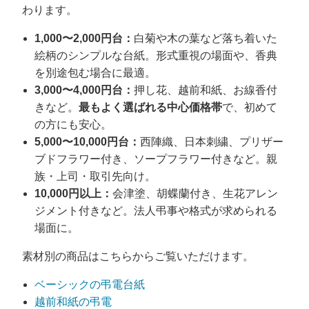
わります。
1,000〜2,000円台：
白菊や木の葉など落ち着いた
絵柄のシンプルな台紙。形式重視の場面や、香典
を別途包む場合に最適。
3,000〜4,000円台：
押し花、越前和紙、お線香付
きなど。
最もよく選ばれる中心価格帯
で、初めて
の方にも安心。
5,000〜10,000円台：
西陣織、日本刺繍、プリザー
ブドフラワー付き、ソープフラワー付きなど。親
族・上司・取引先向け。
10,000円以上：
会津塗、胡蝶蘭付き、生花アレン
ジメント付きなど。法人弔事や格式が求められる
場面に。
素材別の商品はこちらからご覧いただけます。
ベーシックの弔電台紙
越前和紙の弔電