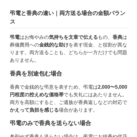
弔電と香典の違い｜両方送る場合の金額バラン
ス
弔電
はお悔やみの
気持ちを文章で伝える
もの、
香典
は
葬儀費用への
金銭的な助け
を表す現金、と役割が異な
ります。両方送ることも、どちらか一方だけでも問題
ありません。
香典を別途包む場合
香典で金銭的な弔意を表すため、弔電は
2,000〜5,000
円程度の控えめな価格帯
でも失礼にはあたりません。
両方を高額にすると、ご遺族が香典返しなどの対応で
かえって負担を感じる
場合があります。
弔電のみで香典を送らない場合
参列せず香典も送らない場合は、弔電にお線香や供花