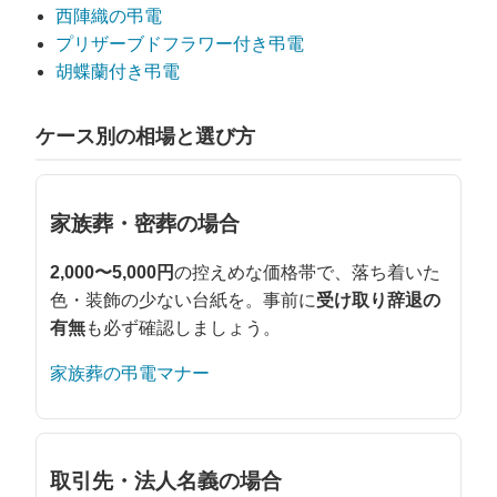
西陣織の弔電
プリザーブドフラワー付き弔電
胡蝶蘭付き弔電
ケース別の相場と選び方
家族葬・密葬の場合
2,000〜5,000円
の控えめな価格帯で、落ち着いた
色・装飾の少ない台紙を。事前に
受け取り辞退の
有無
も必ず確認しましょう。
家族葬の弔電マナー
取引先・法人名義の場合