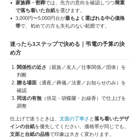
家族葬・密葬
では、先方の意向を確認しつつ
簡素
で落ち着いた台紙
を選びます。
3,000円〜5,000円台が
最もよく選ばれる中心価格
帯
で、初めての方も失礼のない範囲です。
迷ったら3ステップで決める｜弔電の予算の決
め方
関係性の近さ
（親族／友人／仕事関係／団体）を
判断
贈る場面
（通夜／葬儀／法要／お知らせのみ）を
確認
同送の有無
（供花・胡蝶蘭・お線香）で仕上げを
調整
仕上げで迷うときは、
文面の丁寧さ
と
落ち着いたデザ
インの台紙
を優先してください。価格帯が同じでも、
文面と台紙の品格
で印象は大きく変わります。