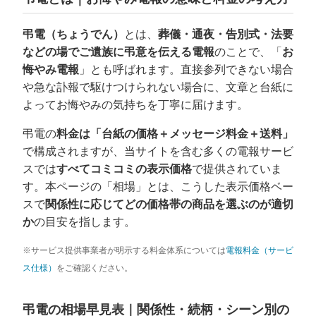
弔電（ちょうでん）
とは、
葬儀・通夜・告別式・法要
などの場でご遺族に弔意を伝える電報
のことで、「
お
悔やみ電報
」とも呼ばれます。直接参列できない場合
や急な訃報で駆けつけられない場合に、文章と台紙に
よってお悔やみの気持ちを丁寧に届けます。
弔電の
料金は「台紙の価格＋メッセージ料金＋送料」
で構成されますが、当サイトを含む多くの電報サービ
スでは
すべてコミコミの表示価格
で提供されていま
す。本ページの「相場」とは、こうした表示価格ベー
スで
関係性に応じてどの価格帯の商品を選ぶのが適切
か
の目安を指します。
※サービス提供事業者が明示する料金体系については
電報料金（サービ
ス仕様）
をご確認ください。
弔電の相場早見表｜関係性・続柄・シーン別の