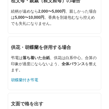
祖父母・親戚（叔父叔母）の場合
続柄が遠めなら
2,000〜5,000円
、親しかった場合
は
5,000〜10,000円
。香典を別途包むなら控えめ
でも失礼になりません。
供花・胡蝶蘭を併用する場合
弔電は
落ち着いた台紙
、供花は白系中心。合算の
印象が過度にならないよう、
全体バランス
を整え
ます。
胡蝶蘭付き弔電
文面で格を出す