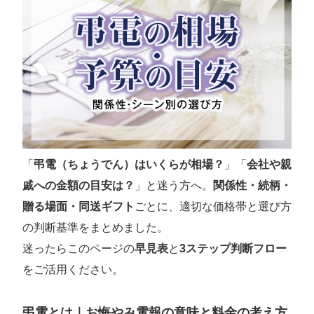
「
弔電（ちょうでん）はいくらが相場？
」「
会社や親
戚への金額の目安は？
」と迷う方へ。
関係性・続柄・
贈る場面・同送ギフト
ごとに、適切な価格帯と選び方
の判断基準をまとめました。
迷ったらこのページの
早見表
と
3ステップ判断フロー
をご活用ください。
弔電とは｜お悔やみ電報の意味と料金の考え方