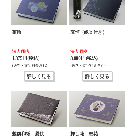
菊輪
哀悼（線香付き）
法人価格
法人価格
1,375 円(税込)
3,080 円(税込)
(送料・文字料金含む)
(送料・文字料金含む)
詳しく見る
詳しく見る
越前和紙 慰供
押し花 想花