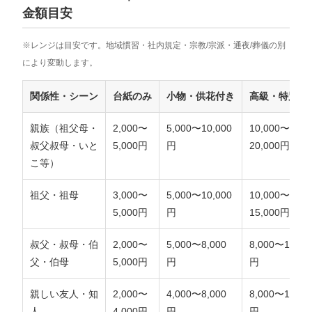
金額目安
※レンジは目安です。地域慣習・社内規定・宗教/宗派・通夜/葬儀の別
により変動します。
関係性・シーン
台紙のみ
小物・供花付き
高級・特別仕
親族（祖父母・
2,000〜
5,000〜10,000
10,000〜
叔父叔母・いと
5,000円
円
20,000円
こ等）
祖父・祖母
3,000〜
5,000〜10,000
10,000〜
5,000円
円
15,000円
叔父・叔母・伯
2,000〜
5,000〜8,000
8,000〜15,00
父・伯母
5,000円
円
円
親しい友人・知
2,000〜
4,000〜8,000
8,000〜15,00
人
4,000円
円
円