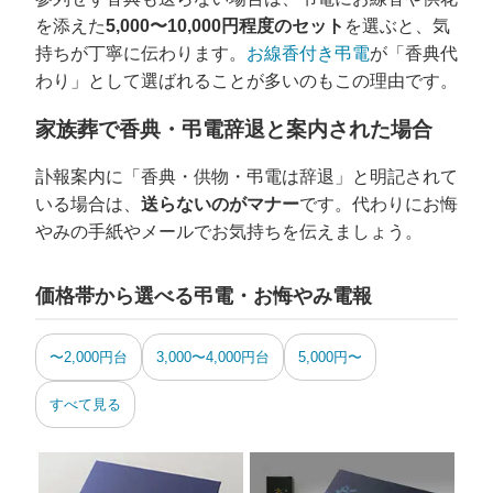
を添えた
5,000〜10,000円程度のセット
を選ぶと、気
持ちが丁寧に伝わります。
お線香付き弔電
が「香典代
わり」として選ばれることが多いのもこの理由です。
家族葬で香典・弔電辞退と案内された場合
訃報案内に「香典・供物・弔電は辞退」と明記されて
いる場合は、
送らないのがマナー
です。代わりにお悔
やみの手紙やメールでお気持ちを伝えましょう。
価格帯から選べる弔電・お悔やみ電報
〜2,000円台
3,000〜4,000円台
5,000円〜
すべて見る