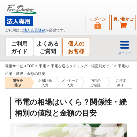
ログイン
買い物かご
ご利用には
法人会員登録
が必要です。
ご利用
よくある
個人の
ガイド
ご質問
お客様
メニュー
電報サービスTOP
>
弔電
>
弔電を送るタイミング・場面別ガイド
>
弔電の
相場・値段・金額の目安
電報を
お届け先
メッセージ
内容の
ご注文
選ぶ
入力
入力
ご確認
終了
弔電の相場はいくら？関係性・続
柄別の値段と金額の目安