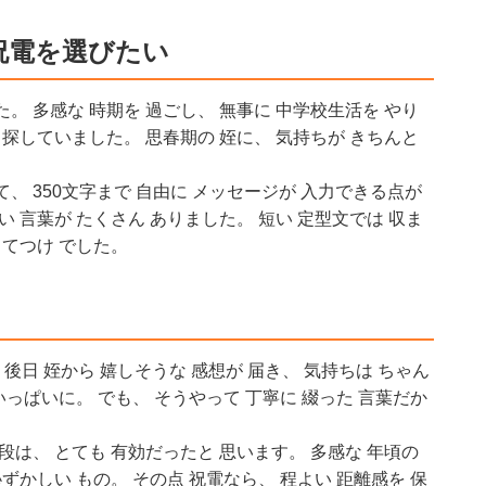
祝電を選びたい
た。 多感な 時期を 過ごし、 無事に 中学校生活を やり
 探していました。 思春期の 姪に、 気持ちが きちんと
、 350文字まで 自由に メッセージが 入力できる点が
い 言葉が たくさん ありました。 短い 定型文では 収ま
ってつけ でした。
後日 姪から 嬉しそうな 感想が 届き、 気持ちは ちゃん
いっぱいに。 でも、 そうやって 丁寧に 綴った 言葉だか
段は、 とても 有効だったと 思います。 多感な 年頃の
ずかしい もの。 その点 祝電なら、 程よい 距離感を 保