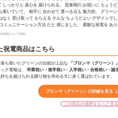
 しっかりと 真心を 届けられる。 思春期の お祝いに ちょうど
ち着いていて、 相手に 合わせて 選べる点も 魅力的。 グリー
ねなく 受け取って もらえる そんな ちょうどよい デザインで
な コミュニケーション方法 だと 感じました。 素敵な祝電を あ
校卒業祝いとして利用）
た祝電商品はこちら
、落ち着いたグリーンの台紙が上品な
「ブロンマ（グリーン）
シック電報は、
卒業祝い・進学祝い・入学祝い・合格祝い・誕
気持ちを届けられる贈り物を求める方に多く選ばれています。
ブロンマ（グリーン）の詳細を見る（2,
この商品の感想をもっと見
）