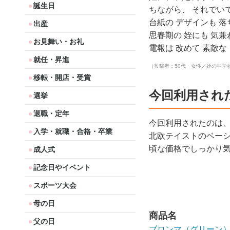
誕生日
ちながら、 それでいて
台紙の デザインも 落
出産
思春期の 姪にも 気兼
お見舞い・お礼
電報は 改めて 素敵
就任・昇進
（投稿者：50代・女性／姪の中学
移転・開店・受賞
今回利用され
選挙
退職・定年
今回利用されたのは
入学・就職・合格・卒業
北欧テイストのベー
頃な価格でしっかり
成人式
記念日やイベント
スポーツ大会
母の日
商品名
父の日
ブロンマ（グリーン