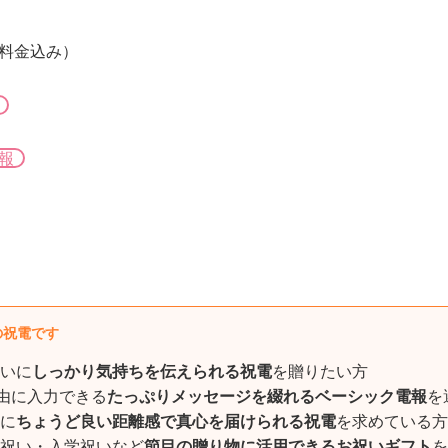
字料金込み）
報
の祝電です
いに
しっかり気持ちを伝えられる祝電
を贈りたい方
自由に入力できる
たっぷりメッセージを綴れるベーシック電報
を
に
ちょうど良い距離感で真心を届けられる祝電
を求めている方
祝い・入学祝いなど
節目の贈り物に活用できるお祝いギフト
を