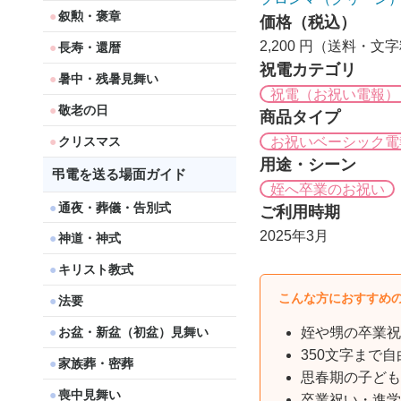
叙勲・褒章
価格（税込）
2,200 円（送料・文
長寿・還暦
祝電カテゴリ
暑中・残暑見舞い
祝電（お祝い電報）
敬老の日
商品タイプ
お祝いベーシック電
クリスマス
用途・シーン
弔電を送る場面ガイド
姪へ卒業のお祝い
通夜・葬儀・告別式
ご利用時期
2025年3月
神道・神式
キリスト教式
こんな方におすすめ
法要
お盆・新盆（初盆）見舞い
姪や甥の卒業祝
350文字まで
家族葬・密葬
思春期の子ども
喪中見舞い
卒業祝い・進学