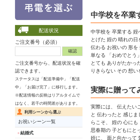
中学校を卒業
配送状況
中学校を 卒業する 姪
とげた 姪の 晴れの日
ご注文番号（必須）
伝わる お祝いの 形を
単なる 「おめでとう」
ご注文番号から、
配送状況を確
とても ありがたかった
認できます。
りきらない その 想い
ステータスは「配送準備中」「配送
中」「お届け完了」に移行します。
実際に贈って
※配送情報の反映はリアルタイムで
はなく、若干の時間差があります。
実際には、 伝えたいこ
利用シーンから選ぶ
と 伝わったと 感じま
お祝いシーン一覧
らこそ、 姪の 心にも
思春期の 子どもにとっ
結婚式
姪に、 面と向かって 