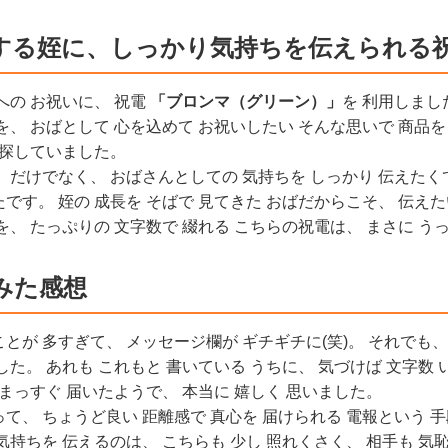
する姪に、しっかり気持ちを伝えられる
への お祝いに、 祝電
「ブロンマ（グリーン）」
を 利用しまし
を、 おばとして 心を込めて お祝いしたい そんな思いで 商品を
 探していました。
 だけでなく、 おばさんとしての 気持ちを しっかり 伝えたくて
です。 姪の 成長を そばで 見てきた おばだからこそ、 伝えた
を、 たっぷりの 文字数で 綴れる こちらの祝電は、 まさに う
みた感想
とが 多すぎて、 メッセージ欄が ギチギチに(笑)。 それでも、 
した。 あれも これもと 書いている うちに、 気づけば 文字数 
 まっすぐ 届いたようで、 本当に 嬉しく 思いました。
て、 ちょうど良い 距離感で 真心を 届けられる 電報という 手
気持ちを 伝えるのは、 こちらも 少し 照れくさく、 相手も 気恥