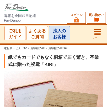
ログイン
買い物かご
電報を全国即日配達
For-Denpo
ご利用
よくある
法人の
ガイド
ご質問
お客様
メニュー
電報サービスTOP
>
お客様の声
>
お客様の声0695
紙でもカードでもなく桐箱で届く驚き、卒業
式に贈った祝電「KIRI」