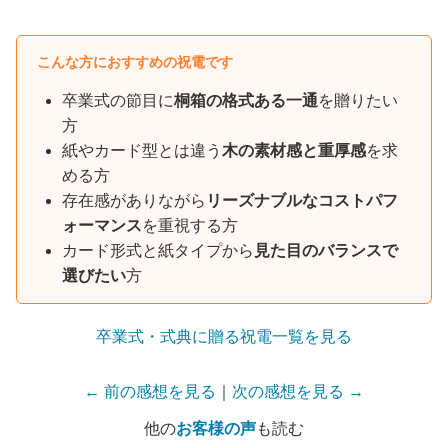
こんな方におすすめの祝電です
卒業式の節目に
桐箱の格式ある一通
を贈りたい
方
紙やカード型とは違う
木の素材感と重厚感
を求
める方
存在感がありながら
リーズナブルなコストパフ
ォーマンス
を重視する方
カード形式と紙タイプから
見た目のバランスで
選びたい
方
卒業式・式典に贈る祝電一覧を見る
← 前の感想を見る
｜
次の感想を見る →
他の
お客様の声
も読む