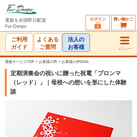
ログイン
買い物かご
電報を全国即日配達
For-Denpo
ご利用
よくある
法人の
ガイド
ご質問
お客様
メニュー
電報サービスTOP
>
お客様の声
>
お客様の声0544
定期演奏会の祝いに贈った祝電「ブロンマ
（レッド）」｜母校への想いを形にした体験
談