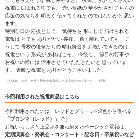
ってもらえそうな 親しみやすさ。 後輩たちが たくさんの
祝電に 囲まれる中でも、 赤い台紙の 華やかさが こちらの
応援の気持ちを 明るく 伝えてくれた のではないかと 思い
ます。
特別な日の 応援として、 気持ちを 形にして 届けられる
電報は とても ありがたい 存在。 遠く離れていても、 こ
うして 母校の後輩たちの 晴れ舞台を お祝いできるのは、
祝電という 形式が あればこそ。 今後も、 節目の行事や
お祝いの際には 活用させていただきたいと 思っていま
す。 素敵な祝電を ありがとうございました。
（投稿者：20代・女性／母校吹奏楽部の定期演奏会のお祝いとして利用）
今回利用された祝電商品はこちら
今回利用されたのは、レッドとグリーンの2色から選べる
「ブロンマ（レッド）」
です。
お祝いらしさと上品さを兼ね備えたベーシック電報は、
定期演奏会・発表会・コンサート・記念日・卒業祝いなど