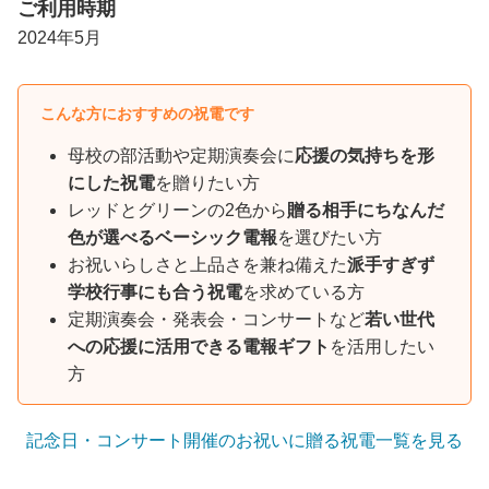
ご利用時期
2024年5月
こんな方におすすめの祝電です
母校の部活動や定期演奏会に
応援の気持ちを形
にした祝電
を贈りたい方
レッドとグリーンの2色から
贈る相手にちなんだ
色が選べるベーシック電報
を選びたい方
お祝いらしさと上品さを兼ね備えた
派手すぎず
学校行事にも合う祝電
を求めている方
定期演奏会・発表会・コンサートなど
若い世代
への応援に活用できる電報ギフト
を活用したい
方
記念日・コンサート開催のお祝いに贈る祝電一覧を見る