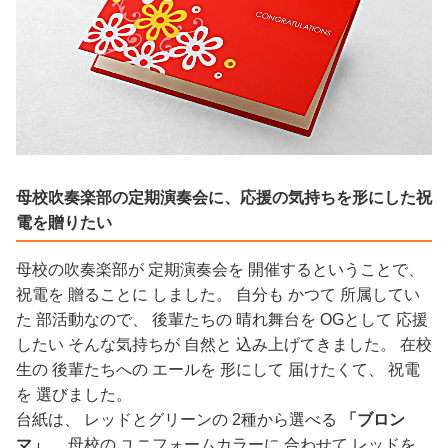
母校吹奏楽部の定期演奏会に、応援の気持ちを形にした祝
電を贈りたい
母校の吹奏楽部が 定期演奏会を 開催するということで、
祝電を 贈ることに しました。 自分も かつて 所属してい
た 部活動なので、 後輩たちの 晴れ舞台を OGとして 応援
したい そんな気持ちが 自然と 込み上げてきました。 在校
生の 後輩たちへの エールを 形にして 届けたくて、 祝電
を 選びました。
台紙は、 レッドとグリーンの 2種から選べる
「ブロン
マ」
。 母校の ユニフォームカラーに 合わせて レッドを