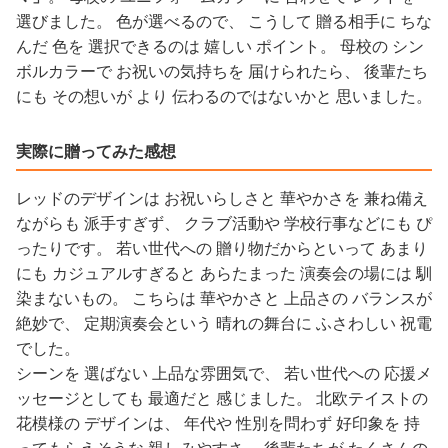
選びました。 色が選べるので、 こうして 贈る相手に ちな
んだ 色を 選択できるのは 嬉しい ポイント。 母校の シン
ボルカラーで お祝いの気持ちを 届けられたら、 後輩たち
にも その想いが より 伝わるのではないかと 思いました。
実際に贈ってみた感想
レッドのデザインは お祝いらしさと 華やかさを 兼ね備え
ながらも 派手すぎず、 クラブ活動や 学校行事などにも ぴ
ったりです。 若い世代への 贈り物だからといって あまり
にも カジュアルすぎると あらたまった 演奏会の場には 馴
染まないもの。 こちらは 華やかさと 上品さの バランスが
絶妙で、 定期演奏会という 晴れの舞台に ふさわしい 祝電
でした。
シーンを 選ばない 上品な雰囲気で、 若い世代への 応援メ
ッセージとしても 最適だと 感じました。 北欧テイストの
花模様の デザインは、 年代や 性別を問わず 好印象を 持