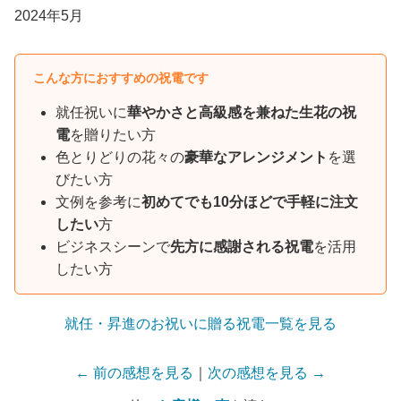
2024年5月
こんな方におすすめの祝電です
就任祝いに
華やかさと高級感を兼ねた生花の祝
電
を贈りたい方
色とりどりの花々の
豪華なアレンジメント
を選
びたい方
文例を参考に
初めてでも10分ほどで手軽に注文
したい
方
ビジネスシーンで
先方に感謝される祝電
を活用
したい方
就任・昇進のお祝いに贈る祝電一覧を見る
← 前の感想を見る
｜
次の感想を見る →