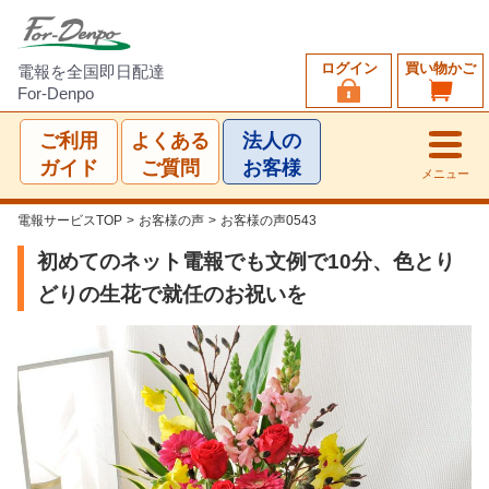
ログイン
買い物かご
電報を全国即日配達
For-Denpo
ご利用
よくある
法人の
ガイド
ご質問
お客様
メニュー
電報サービスTOP
>
お客様の声
>
お客様の声0543
初めてのネット電報でも文例で10分、色とり
どりの生花で就任のお祝いを