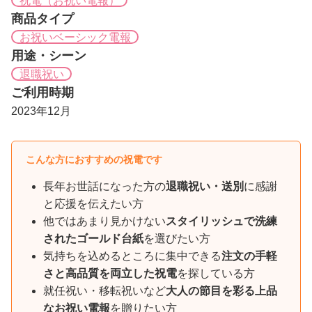
祝電（お祝い電報）
商品タイプ
お祝いベーシック電報
用途・シーン
退職祝い
ご利用時期
2023年12月
こんな方におすすめの祝電です
長年お世話になった方の
退職祝い・送別
に感謝
と応援を伝えたい方
他ではあまり見かけない
スタイリッシュで洗練
されたゴールド台紙
を選びたい方
気持ちを込めるところに集中できる
注文の手軽
さと高品質を両立した祝電
を探している方
就任祝い・移転祝いなど
大人の節目を彩る上品
なお祝い電報
を贈りたい方