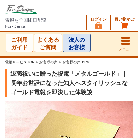
ログイン
買い物かご
電報を全国即日配達
For-Denpo
ご利用
よくある
法人の
ガイド
ご質問
お客様
メニュー
電報サービスTOP
>
お客様の声
>
お客様の声0479
退職祝いに贈った祝電「メタルゴールド」｜
長年お世話になった知人へスタイリッシュな
ゴールド電報を即決した体験談