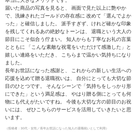
本当に大きなメリットです。
届いた商品の写真を見ると、 画面で見た以上に艶やか
で、洗練されたゴールドの存在感に 改めて「選んでよか
った」と確信しました。 派手すぎず、けれど確かな印象
を残してくれるあの絶妙なトーンは、 退職という大人の
節目にこそ似合う佇まい。 知人からも丁寧なお礼の言葉
とともに 「こんな素敵な祝電をいただけて感激した」と
嬉しい連絡をいただき、 こちらまで温かい気持ちになり
ました。
長年お世話になった感謝と、 これからの新しい生活への
応援を込めて贈る退職祝いは、 自分にとっても大切な節
目のひとつです。 そんなシーンで「気持ちをしっかり形
にできた」という満足感は、 やはり贈る側にとっても何
物にも代えがたいですね。 今後も大切な方の節目のお祝
いには、 ぜひこちらのサービスを活用していきたいと思
います。
（投稿者：30代・女性／長年お世話になった知人の退職祝いとして利用）