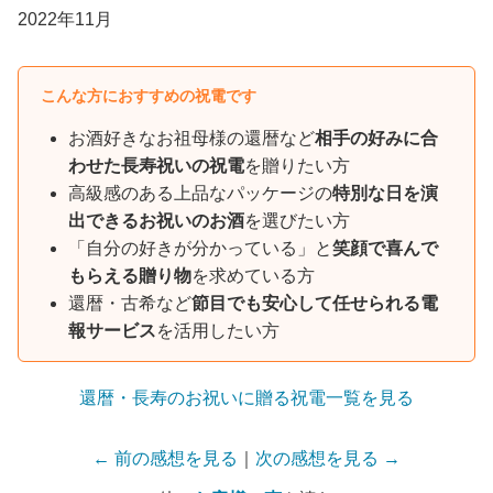
2022年11月
こんな方におすすめの祝電です
お酒好きなお祖母様の還暦など
相手の好みに合
わせた長寿祝いの祝電
を贈りたい方
高級感のある上品なパッケージの
特別な日を演
出できるお祝いのお酒
を選びたい方
「自分の好きが分かっている」と
笑顔で喜んで
もらえる贈り物
を求めている方
還暦・古希など
節目でも安心して任せられる電
報サービス
を活用したい方
還暦・長寿のお祝いに贈る祝電一覧を見る
← 前の感想を見る
｜
次の感想を見る →