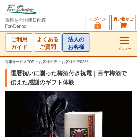
ログイン
買い物かご
電報を全国即日配達
For-Denpo
ご利用
よくある
法人の
ガイド
ご質問
お客様
メニュー
電報サービスTOP
>
お客様の声
>
お客様の声0236
還暦祝いに贈った梅酒付き祝電｜百年梅酒で
伝えた感謝のギフト体験