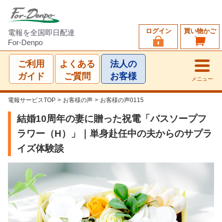
ログイン
買い物かご
電報を全国即日配達
For-Denpo
ご利用
よくある
法人の
ガイド
ご質問
お客様
メニュー
電報サービスTOP
>
お客様の声
>
お客様の声0115
結婚10周年の妻に贈った祝電「バスソープフ
ラワー（H）」｜単身赴任中の夫からのサプラ
イズ体験談