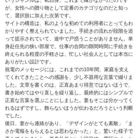
いうジャンルは、私自身、これまで縁がなかったのです
が、女性への贈り物として定番のカテゴリなのだと知っ
て、選択肢に加えた次第です。
サイトの構造は、私のような初めての利用者にとってもわ
かりやすく整えられていました。手続きの流れが段階を追
って提示されていて、途中で戸惑うことがありません。単
身赴任先の狭い部屋で、仕事の合間の隙間時間に手続きを
終えられる程度の手軽さは、忙しい社会人としては本当に
ありがたい設計です。
祝電のメッセージには、これまでの10年間、家庭を支え
てくれてきたことへの感謝を、少し不器用な言葉で綴りま
した。文章を書くのは、正直あまり得意ではないほうで、
書き始めてはやり直しを繰り返し、最終的にはシンプルで
正直な言葉を選ぶことにしました。妻もそこは分かってく
れるはずですし、飾らないほうが伝わるだろうという判断
でした。
後日、妻から連絡があり、「デザインがとても素敵」「ま
さか電報をもらえるとは思わなかった」と、驚いた様子で