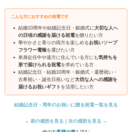
こんな方におすすめの祝電です
結婚10周年や結婚記念日・銀婚式に
大切な人へ
の日頃の感謝を届ける祝電
を贈りたい方
華やかさと香りの両方を楽しめる
お祝いソープ
フラワー電報
を選びたい方
単身赴任中や遠方に住んでいる方にも
気持ちを
形で届けられる祝電
を求めている方
結婚記念日・結婚10周年・銀婚式・還暦祝い・
古希祝い・誕生日祝いなど
大切な人への感謝を
届けるお祝いギフト
を活用したい方
結婚記念日・周年のお祝いに贈る祝電一覧を見る
← 前の感想を見る
｜
次の感想を見る →
他の
お客様の声
も読む