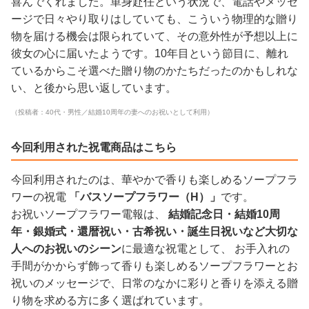
喜んでくれました。単身赴任という状況で、電話やメッセ
ージで日々やり取りはしていても、こういう物理的な贈り
物を届ける機会は限られていて、その意外性が予想以上に
彼女の心に届いたようです。10年目という節目に、離れ
ているからこそ選べた贈り物のかたちだったのかもしれな
い、と後から思い返しています。
（投稿者：40代・男性／結婚10周年の妻へのお祝いとして利用）
今回利用された祝電商品はこちら
今回利用されたのは、華やかで香りも楽しめるソープフラ
ワーの祝電
「バスソープフラワー（H）」
です。
お祝いソープフラワー電報は、
結婚記念日・結婚10周
年・銀婚式・還暦祝い・古希祝い・誕生日祝いなど大切な
人へのお祝いのシーン
に最適な祝電として、 お手入れの
手間がかからず飾って香りも楽しめるソープフラワーとお
祝いのメッセージで、日常のなかに彩りと香りを添える贈
り物を求める方に多く選ばれています。