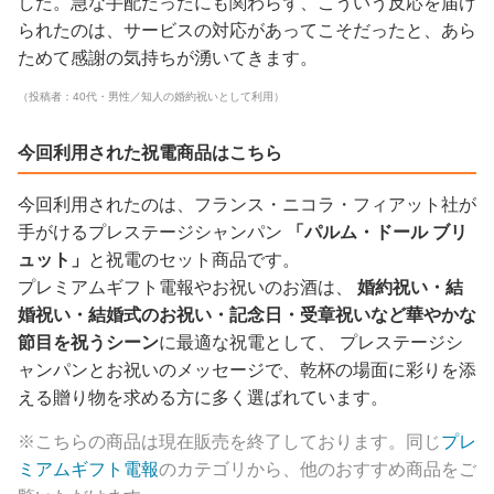
した。急な手配だったにも関わらず、こういう反応を届け
られたのは、サービスの対応があってこそだったと、あら
ためて感謝の気持ちが湧いてきます。
（投稿者：40代・男性／知人の婚約祝いとして利用）
今回利用された祝電商品はこちら
今回利用されたのは、フランス・ニコラ・フィアット社が
手がけるプレステージシャンパン
「パルム・ドール ブリ
ュット」
と祝電のセット商品です。
プレミアムギフト電報やお祝いのお酒は、
婚約祝い・結
婚祝い・結婚式のお祝い・記念日・受章祝いなど華やかな
節目を祝うシーン
に最適な祝電として、 プレステージシ
ャンパンとお祝いのメッセージで、乾杯の場面に彩りを添
える贈り物を求める方に多く選ばれています。
※こちらの商品は現在販売を終了しております。同じ
プレ
ミアムギフト電報
のカテゴリから、他のおすすめ商品をご