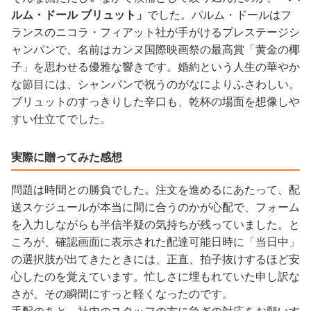
ルム・ドール ブリュット」
でした。パルム・ドールはフ
ランスのニコラ・フィアット社が手がけるプレステージシ
ャンパンで、名前はカンヌ国際映画祭の最高賞「黄金の椰
子」を思わせる優雅な響きです。婚約という人生の華やか
な節目には、シャンパンで祝うのがなによりふさわしい。
ブリュットのすっきりした辛口も、乾杯の場面を想像しや
すい仕立てでした。
実際に贈ってみた感想
問題は時間との勝負でした。注文を進めるにあたって、配
送スケジュールが本当に間に合うのかが心配で、フォーム
を入力しながらも半信半疑の気持ちが残っていました。と
ころが、確認画面に表示された配達可能日時に「当日中」
の選択肢が出てきたときには、正直、拍子抜けするほど安
心したのを覚えています。忙しさに埋もれていた申し訳な
さが、その瞬間にすっと軽くなったのです。