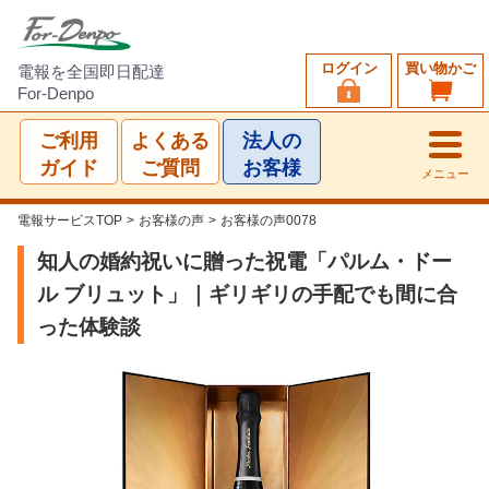
ログイン
買い物かご
電報を全国即日配達
For-Denpo
ご利用
よくある
法人の
ガイド
ご質問
お客様
メニュー
電報サービスTOP
>
お客様の声
>
お客様の声0078
知人の婚約祝いに贈った祝電「パルム・ドー
ル ブリュット」｜ギリギリの手配でも間に合
った体験談