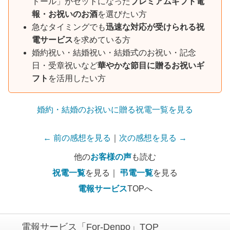
ドール」がセットになった
プレミアムギフト電
報・お祝いのお酒
を選びたい方
急なタイミングでも
迅速な対応が受けられる祝
電サービス
を求めている方
婚約祝い・結婚祝い・結婚式のお祝い・記念
日・受章祝いなど
華やかな節目に贈るお祝いギ
フト
を活用したい方
婚約・結婚のお祝いに贈る祝電一覧を見る
← 前の感想を見る
｜
次の感想を見る →
他の
お客様の声
も読む
祝電一覧
を見る｜
弔電一覧
を見る
電報サービス
TOPへ
電報サービス「For-Denpo」TOP