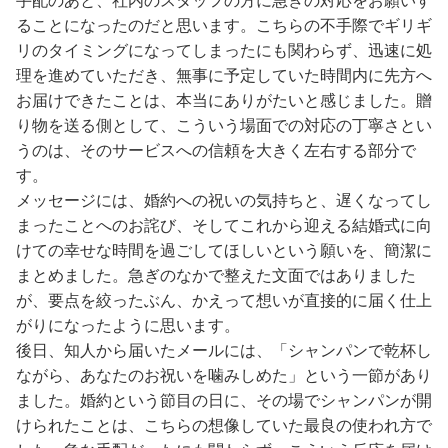
手配のあと、社内のスタッフの方に急ぎの対応をお願いす
ることになったのだと思います。こちらの不手際でギリギ
リのタイミングになってしまったにも関わらず、迅速に処
理を進めていただき、無事に予定していた時間内に先方へ
お届けできたことは、本当にありがたいと感じました。贈
り物を送る側として、こういう場面での対応の丁寧さとい
うのは、そのサービスへの信頼を大きく左右する部分で
す。
メッセージには、婚約への祝いの気持ちと、遅くなってし
まったことへのお詫び、そしてこれから迎える結婚式に向
けての幸せな時間を過ごしてほしいという願いを、簡潔に
まとめました。急ぎのなかで整えた文面ではありました
が、要点を絞ったぶん、かえって想いが直接的に届く仕上
がりになったように思います。
後日、知人から届いたメールには、「シャンパンで乾杯し
ながら、あなたのお祝いを噛みしめた」という一節があり
ました。婚約という節目の日に、その場でシャンパンが開
けられたことは、こちらの想像していた最良の使われ方で