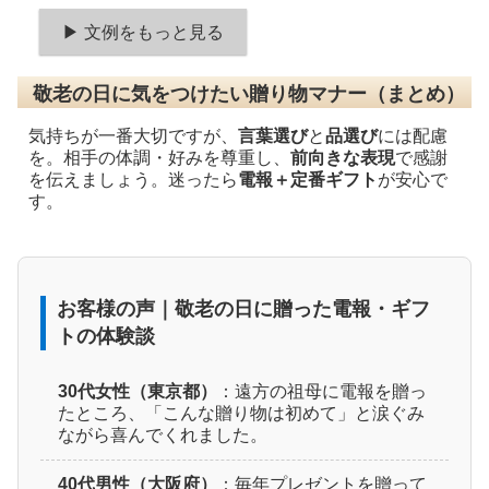
▶ 文例をもっと見る
敬老の日に気をつけたい贈り物マナー（まとめ）
気持ちが一番大切ですが、
言葉選び
と
品選び
には配慮
を。相手の体調・好みを尊重し、
前向きな表現
で感謝
を伝えましょう。迷ったら
電報＋定番ギフト
が安心で
す。
お客様の声｜敬老の日に贈った電報・ギフ
トの体験談
30代女性（東京都）
：遠方の祖母に電報を贈っ
たところ、「こんな贈り物は初めて」と涙ぐみ
ながら喜んでくれました。
40代男性（大阪府）
：毎年プレゼントを贈って