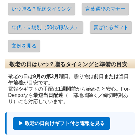
いつ贈る？配送タイミング
言葉選びのマナー
年代・立場別（50代/孫/友人）
喜ばれるギフト
文例を見る
敬老の日はいつ？贈るタイミングと準備の目安
敬老の日は
9月の第3月曜日
。贈り物は
前日または当日
午前着
が目安です。
電報やギフトの手配は
1週間前
から始めると安心。For-
Denpoなら
最短当日配達
（一部地域除く／締切時刻あ
り）にも対応しています。
▶ 敬老の日向けギフト付き電報を見る