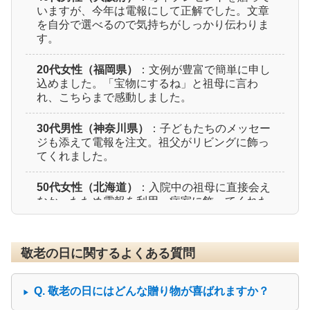
いますが、今年は電報にして正解でした。文章
を自分で選べるので気持ちがしっかり伝わりま
す。
20代女性（福岡県）
：文例が豊富で簡単に申し
込めました。「宝物にするね」と祖母に言わ
れ、こちらまで感動しました。
30代男性（神奈川県）
：子どもたちのメッセー
ジも添えて電報を注文。祖父がリビングに飾っ
てくれました。
50代女性（北海道）
：入院中の祖母に直接会え
なかったため電報を利用。病室に飾ってくれた
と聞き、安心しました。
60代女性（愛知県）
：お花付きの電報を贈りま
敬老の日に関するよくある質問
した。「華やかで明るい気持ちになれた」と喜
んでくれました。
Q. 敬老の日にはどんな贈り物が喜ばれますか？
40代男性（埼玉県）
：両親の代わりに注文。