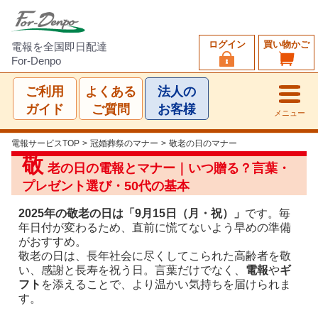
ログイン
買い物かご
電報を全国即日配達
For-Denpo
ご利用
よくある
法人の
ガイド
ご質問
お客様
メニュー
電報サービスTOP
>
冠婚葬祭のマナー
>
敬老の日のマナー
敬
老の日の電報とマナー｜いつ贈る？言葉・
プレゼント選び・50代の基本
2025年の敬老の日は「9月15日（月・祝）」
です。毎
年日付が変わるため、直前に慌てないよう早めの準備
がおすすめ。
敬老の日は、長年社会に尽くしてこられた高齢者を敬
い、感謝と長寿を祝う日。言葉だけでなく、
電報
や
ギ
フト
を添えることで、より温かい気持ちを届けられま
す。