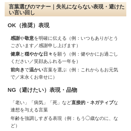
言葉選びのマナー｜失礼にならない表現・避けた
い言い回し
OK（推奨）表現
感謝
や
敬意
を明確に伝える（例：いつもありがとう
ございます／感謝申し上げます）
健康
と
穏やかな日々
を願う（例：健やかにお過ごし
ください／笑顔あふれる一年を）
前向き
で
温かい
言葉を選ぶ（例：これからもお元気
で／末永くお幸せに）
NG（避けたい）表現・品物
「老い」「病気」「死」など
直接的・ネガティブ
な
連想を与える言葉
年齢を強調しすぎる表現（例：もう◯歳なのに、な
ど）