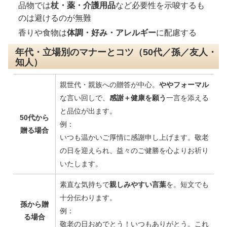
品物では
杖・薬・介護用品
など必要性を示唆するも
のは避けるのが無難
香りや食物は
体調・好み・アレルギー
に配慮する
年代・立場別のマナーとコツ（50代／孫／友人・
知人）
親世代・親族への贈答が中心。
ややフォーマル
な言い回しで、
感謝＋健康を願う
一言を添える
と品位が出ます。
50代から
例：
贈る場合
いつも温かいご厚情に感謝申し上げます。敬老
の日を迎えられ、益々のご健勝を心よりお祈り
いたします。
素直な気持ちで
親しみやすい言葉
を。短文でも
十分伝わります。
孫から贈
例：
る場合
敬老の日おめでとう！いつもありがとう。これ