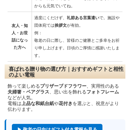
からも元気でいてね。
過度にくだけず、
礼節ある言葉遣い
で。施設や
団体宛ては
挨拶文
が有効。
友人・知
人・お世
例：
話になっ
敬老の日に際し、皆様のご健勝とご多幸をお祈
た方へ
り申し上げます。日頃のご厚情に感謝いたしま
す。
喜ばれる贈り物の選び方｜おすすめギフトと相性
のよい電報
飾って楽しめる
プリザーブドフラワー
、実用性のある
夫婦箸・ペアグラス
、思い出を飾れる
フォトフレーム
などが人気。
電報は
上品な和紙台紙
や
花付き
を選ぶと、祝意がより
伝わります。
▶ 敬老の日向けギフト付き電報を見る