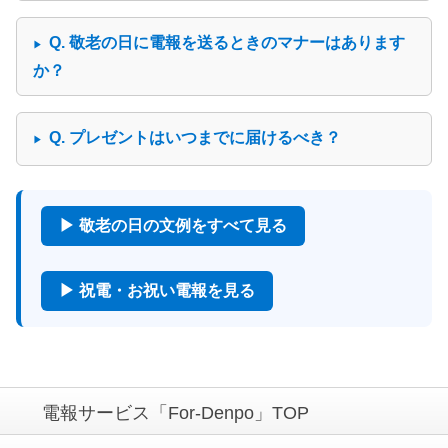
「こんなに立派な電報があるとは」と驚いてく
れたそうです。
Q. 敬老の日に電報を送るときのマナーはあります
か？
30代女性（京都府）
：台紙が上品で、文面も丁
寧。敬老の日の贈り物として自信を持って贈れ
ました。
Q. プレゼントはいつまでに届けるべき？
50代女性（広島県）
：昔の写真と一緒に電報を
飾ってくれました。思い出に残る贈り物になり
ました。
▶ 敬老の日の文例をすべて見る
60代男性（宮城県）
：施設宛てに送りました。
スタッフの方からも「心のこもった電報です
ね」と褒められました。
▶ 祝電・お祝い電報を見る
電報サービス「For-Denpo」TOP