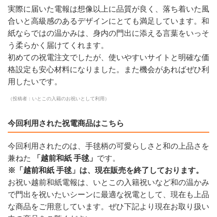
実際に届いた電報は想像以上に品質が良く、落ち着いた風
合いと高級感のあるデザインにとても満足しています。和
紙ならではの温かみは、身内の門出に添える言葉をいっそ
う柔らかく届けてくれます。
初めての祝電注文でしたが、使いやすいサイトと明確な価
格設定も安心材料になりました。また機会があればぜひ利
用したいです。
（投稿者：いとこの入籍のお祝いとして利用）
今回利用された祝電商品はこちら
今回利用されたのは、手毬柄の可愛らしさと和の上品さを
兼ねた
「越前和紙 手毬」
です。
※「越前和紙 手毬」は、現在販売を終了しております。
お祝い越前和紙電報は、いとこの入籍祝いなど和の温かみ
で門出を祝いたいシーンに最適な祝電として、現在も上品
な商品をご用意しています。ぜひ下記より現在お取り扱い