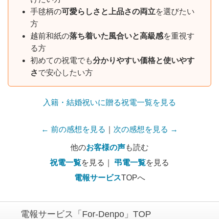
手毬柄の
可愛らしさと上品さの両立
を選びたい
方
越前和紙の
落ち着いた風合いと高級感
を重視す
る方
初めての祝電でも
分かりやすい価格と使いやす
さ
で安心したい方
入籍・結婚祝いに贈る祝電一覧を見る
← 前の感想を見る
｜
次の感想を見る →
他の
お客様の声
も読む
祝電一覧
を見る｜
弔電一覧
を見る
電報サービス
TOPへ
電報サービス「For-Denpo」TOP