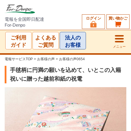
ログイン
買い物かご
電報を全国即日配達
For-Denpo
ご利用
よくある
法人の
ガイド
ご質問
お客様
メニュー
電報サービスTOP
>
お客様の声
>
お客様の声0654
手毬柄に円満の願いを込めて、いとこの入籍
祝いに贈った越前和紙の祝電