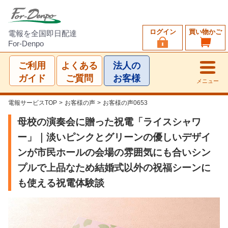
ログイン
買い物かご
電報を全国即日配達
For-Denpo
ご利用
よくある
法人の
ガイド
ご質問
お客様
メニュー
電報サービスTOP
>
お客様の声
>
お客様の声0653
母校の演奏会に贈った祝電「ライスシャワ
ー」｜淡いピンクとグリーンの優しいデザイ
ンが市民ホールの会場の雰囲気にも合いシン
プルで上品なため結婚式以外の祝福シーンに
も使える祝電体験談