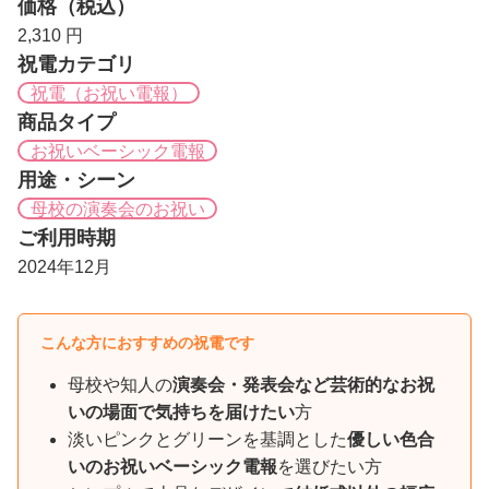
価格（税込）
2,310 円
祝電カテゴリ
祝電（お祝い電報）
商品タイプ
お祝いベーシック電報
用途・シーン
母校の演奏会のお祝い
ご利用時期
2024年12月
こんな方におすすめの祝電です
母校や知人の
演奏会・発表会など芸術的なお祝
いの場面で気持ちを届けたい
方
淡いピンクとグリーンを基調とした
優しい色合
いのお祝いベーシック電報
を選びたい方