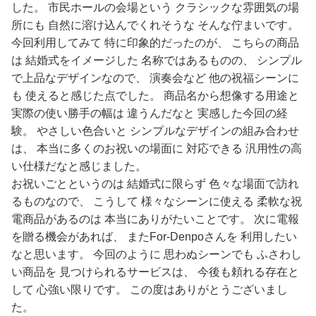
した。 市民ホールの会場という クラシックな雰囲気の場
所にも 自然に溶け込んでくれそうな そんな佇まいです。
今回利用してみて 特に印象的だったのが、 こちらの商品
は 結婚式をイメージした 名称ではあるものの、 シンプル
で上品なデザインなので、 演奏会など 他の祝福シーンに
も 使えると感じた点でした。 商品名から想像する用途と
実際の使い勝手の幅は 違うんだなと 実感した今回の経
験。 やさしい色合いと シンプルなデザインの組み合わせ
は、 本当に多くのお祝いの場面に 対応できる 汎用性の高
い仕様だなと感じました。
お祝いごとというのは 結婚式に限らず 色々な場面で訪れ
るものなので、 こうして 様々なシーンに使える 柔軟な祝
電商品があるのは 本当にありがたいことです。 次に電報
を贈る機会があれば、 またFor-Denpoさんを 利用したい
なと思います。 今回のように 思わぬシーンでも ふさわし
い商品を 見つけられるサービスは、 今後も頼れる存在と
して 心強い限りです。 この度はありがとうございまし
た。