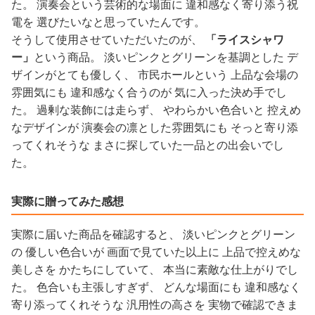
た。 演奏会という芸術的な場面に 違和感なく寄り添う祝
電を 選びたいなと思っていたんです。
そうして使用させていただいたのが、
「ライスシャワ
ー」
という商品。 淡いピンクとグリーンを基調とした デ
ザインがとても優しく、 市民ホールという 上品な会場の
雰囲気にも 違和感なく合うのが 気に入った決め手でし
た。 過剰な装飾には走らず、 やわらかい色合いと 控えめ
なデザインが 演奏会の凛とした雰囲気にも そっと寄り添
ってくれそうな まさに探していた一品との出会いでし
た。
実際に贈ってみた感想
実際に届いた商品を確認すると、 淡いピンクとグリーン
の 優しい色合いが 画面で見ていた以上に 上品で控えめな
美しさを かたちにしていて、 本当に素敵な仕上がりでし
た。 色合いも主張しすぎず、 どんな場面にも 違和感なく
寄り添ってくれそうな 汎用性の高さを 実物で確認できま