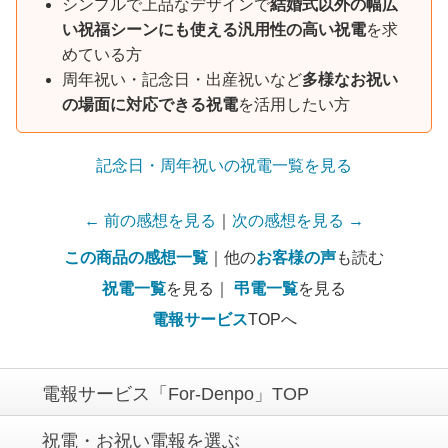
シンプルで上品なデザインで
結婚式以外の幅広
い祝福シーンにも使える汎用性の高い祝電
を求
めている方
周年祝い・記念日・出産祝いなど
多様なお祝い
の場面に対応できる祝電
を活用したい方
記念日・周年祝いの祝電一覧を見る
← 前の感想を見る
｜
次の感想を見る →
この商品の感想一覧
｜他の
お客様の声
も読む
祝電一覧
を見る｜
弔電一覧
を見る
電報サービス
TOPへ
電報サービス「For-Denpo」TOP
祝電・お祝い電報を選ぶ