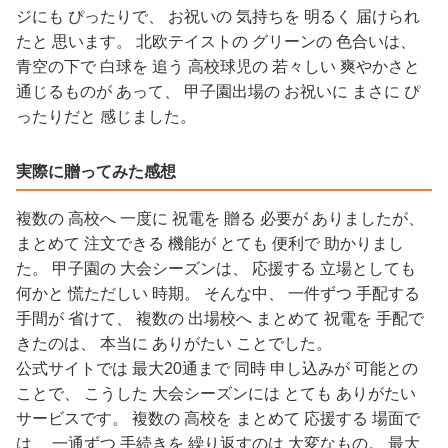
ジにも ぴったりで、 お祝いの 気持ちを 明るく 届けられ
たと 思います。 北欧テイストの グリーンの 色合いは、
青空の下で 白球を 追う 高校球児の 若々しい 爽やかさと
通じるものが あって、 甲子園出場の お祝いに まさに ぴ
ったりだと 感じました。
実際に贈ってみた感想
複数の 高校へ 一度に 祝電を 贈る 必要が ありましたが、
まとめて 注文できる 機能が とても 便利で 助かりまし
た。 甲子園の 大会シーズンは、 応援する 立場としても
何かと 慌ただしい 時期。 そんな中、 一件ずつ 手配する
手間が 省けて、 複数の 出場校へ まとめて 祝電を 手配で
きたのは、 本当に ありがたい ことでした。
公式サイトでは 最大20通まで 同時 申し込みが 可能との
ことで、 こうした 大会シーズンには とても ありがたい
サービスです。 複数の 高校を まとめて 応援する 場面で
は、 一通ずつ 手続きを 繰り返すのは 大変なもの。 最大