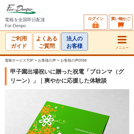
ログイン
買い物かご
電報を全国即日配達
For-Denpo
ご利用
よくある
法人の
ガイド
ご質問
お客様
メニュー
電報サービスTOP
>
お客様の声
>
お客様の声0598
甲子園出場祝いに贈った祝電「ブロンマ（グ
リーン）」｜爽やかに応援した体験談