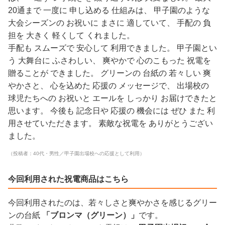
20通まで 一度に 申し込める 仕組みは、 甲子園のような
大会シーズンの お祝いに まさに 適していて、 手配の 負
担を 大きく 軽くして くれました。
手配も スムーズで 安心して 利用できました。 甲子園とい
う 大舞台に ふさわしい、 爽やかで 心のこもった 祝電を
贈ることが できました。 グリーンの 台紙の 若々しい 爽
やかさと、 心を込めた 応援の メッセージで、 出場校の
球児たちへの お祝いと エールを しっかり お届けできたと
思います。 今後も 記念日や 応援の 機会には ぜひ また 利
用させていただきます。 素敵な祝電を ありがとうござい
ました。
（投稿者：40代・男性／甲子園出場校への応援として利用）
今回利用された祝電商品はこちら
今回利用されたのは、若々しさと爽やかさを感じるグリー
ンの台紙
「ブロンマ（グリーン）」
です。