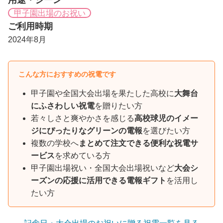
甲子園出場のお祝い
ご利用時期
2024年8月
こんな方におすすめの祝電です
甲子園や全国大会出場を果たした高校に
大舞台
にふさわしい祝電
を贈りたい方
若々しさと爽やかさを感じる
高校球児のイメー
ジにぴったりなグリーンの電報
を選びたい方
複数の学校へ
まとめて注文できる便利な祝電サ
ービス
を求めている方
甲子園出場祝い・全国大会出場祝いなど
大会シ
ーズンの応援に活用できる電報ギフト
を活用し
たい方