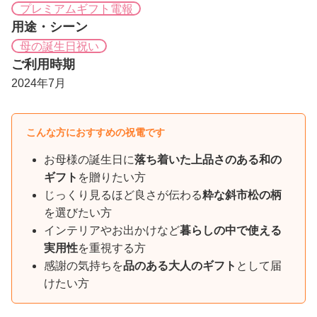
プレミアムギフト電報
用途・シーン
母の誕生日祝い
ご利用時期
2024年7月
こんな方におすすめの祝電です
お母様の誕生日に
落ち着いた上品さのある和の
ギフト
を贈りたい方
じっくり見るほど良さが伝わる
粋な斜市松の柄
を選びたい方
インテリアやお出かけなど
暮らしの中で使える
実用性
を重視する方
感謝の気持ちを
品のある大人のギフト
として届
けたい方