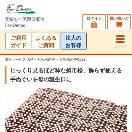
ログイン
買い物かご
電報を全国即日配達
For-Denpo
ご利用
よくある
法人の
ガイド
ご質問
お客様
メニュー
電報サービスTOP
>
お客様の声
>
お客様の声0582
じっくり見るほど粋な斜市松、飾らず使える
手ぬぐいを母の誕生日に