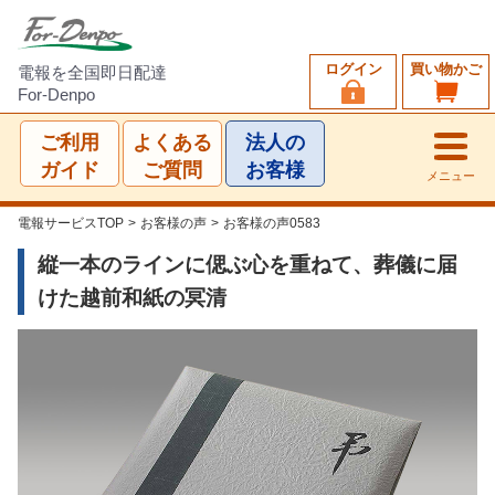
ログイン
買い物かご
電報を全国即日配達
For-Denpo
ご利用
よくある
法人の
ガイド
ご質問
お客様
メニュー
電報サービスTOP
>
お客様の声
>
お客様の声0583
縦一本のラインに偲ぶ心を重ねて、葬儀に届
けた越前和紙の冥清