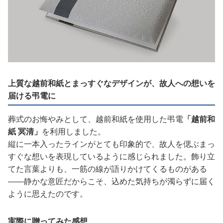
上質な越前和紙とまっすぐなデザインが、故人への想いを
届ける弔電に
葬式のお悔やみとして、越前和紙を使用した弔電
「越前和
紙 冥清」
を利用しました。
縦に一本入ったラインがとても印象的で、故人を偲ぶまっ
すぐな想いを表現しているように感じられました。飾り立
てた言葉よりも、一筋の線が語りかけてくるものがある
——静かな意匠だからこそ、込めた気持ちが濁らずに届く
ように思えたのです。
実際に贈ってみた感想