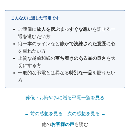
こんな方に適した弔電です
ご葬儀に
故人を偲ぶまっすぐな想い
を託せる一
通を選びたい方
縦一本のラインなど
静かで洗練された意匠
に心
を重ねたい方
上質な越前和紙の
落ち着きのある品の良さ
を大
切にする方
一般的な弔電とは異なる
特別な一品
を贈りたい
方
葬儀・お悔やみに贈る弔電一覧を見る
← 前の感想を見る
｜
次の感想を見る →
他の
お客様の声
も読む