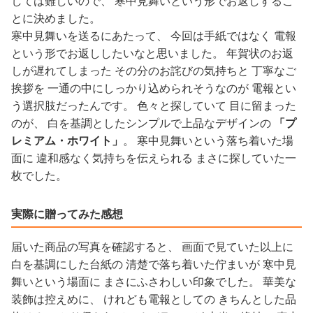
しては難しいので、 寒中見舞いという形でお返しするこ
とに決めました。
寒中見舞いを送るにあたって、 今回は手紙ではなく 電報
という形でお返ししたいなと思いました。 年賀状のお返
しが遅れてしまった その分のお詫びの気持ちと 丁寧なご
挨拶を 一通の中にしっかり込められそうなのが 電報とい
う選択肢だったんです。 色々と探していて 目に留まった
のが、 白を基調としたシンプルで上品なデザインの
「プ
レミアム・ホワイト」
。 寒中見舞いという落ち着いた場
面に 違和感なく気持ちを伝えられる まさに探していた一
枚でした。
実際に贈ってみた感想
届いた商品の写真を確認すると、 画面で見ていた以上に
白を基調にした台紙の 清楚で落ち着いた佇まいが 寒中見
舞いという場面に まさにふさわしい印象でした。 華美な
装飾は控えめに、 けれども電報としての きちんとした品