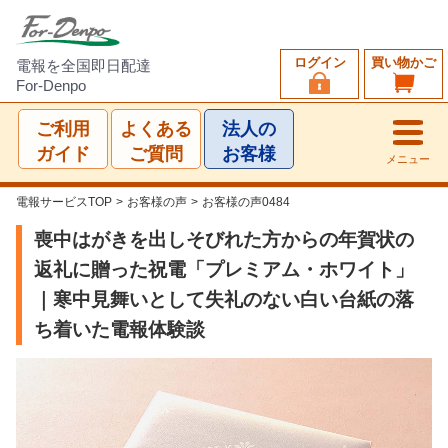
ログイン
買い物かご
電報を全国即日配達
For-Denpo
ご利用
よくある
法人の
ガイド
ご質問
お客様
メニュー
電報サービスTOP
>
お客様の声
>
お客様の声0484
喪中はがきを出しそびれた方からの年賀状の
返礼に贈った祝電「プレミアム・ホワイト」
｜寒中見舞いとして失礼のない白い台紙の落
ち着いた電報体験談