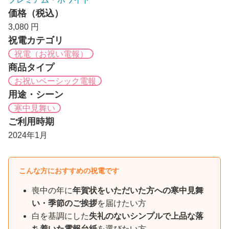
価格（税込）
3,080 円
祝電カテゴリ
祝電（お祝い電報）
商品タイプ
お祝いベーシック電報
用途・シーン
寒中見舞い
ご利用時期
2024年1月
こんな方におすすめの祝電です
喪中の年に
年賀状をいただいた方への寒中見舞
い・季節のご挨拶
を届けたい方
白を基調にした
失礼のないシンプルで上品な落
ち着いた電報台紙
を選びたい方