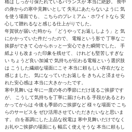
格は しっかり保たれているバランスが 本当に絶妙。 喪中
の身からの寒中見舞いとして 失礼にあたらないように 気
を使う場面でも、 こちらのプレミアム・ホワイトなら 安
心して贈れるなと感じる仕上がりでした。
年賀状が届いた時から 「どうやってお返ししよう」と 気
にかかっていた件だったので、 電報という形で 丁寧なご
挨拶ができて 心からホッと一安心できた瞬間でした。 手
紙よりも改まった印象を残せて、 けれども堅苦しすぎな
い ちょうど良い加減で 気持ちが伝わる電報という選択肢
は こうした繊細な場面にこそ 本当に頼もしい存在だなと
感じました。 気になっていたお返しを きちんと済ませら
れた安心感は 本当に大きかったです。
寒中見舞いは 年に一度の冬の季節にだけ送るご挨拶です
が、 こうして気持ちを丁寧に届けられる 手段があるとわ
かってからは 今後も季節のご挨拶など 様々な場面で こち
らのサービスを ぜひ活用させていただきたいなと思いま
す。 白を基調にした上品な祝電は 寒中見舞いだけでなく
お礼やご挨拶の場面にも 幅広く使えそうな 本当に頼もし