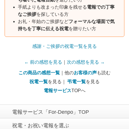
手紙よりも改まった印象を残せる
電報での丁寧
なご挨拶
を探している方
お礼・年始のご挨拶など
フォーマルな場面で気
持ちを丁寧に伝える祝電
を贈りたい方
感謝・ご挨拶の祝電一覧を見る
← 前の感想を見る
｜
次の感想を見る →
この商品の感想一覧
｜他の
お客様の声
も読む
祝電一覧
を見る｜
弔電一覧
を見る
電報サービス
TOPへ
電報サービス「For-Denpo」TOP
祝電・お祝い電報を選ぶ