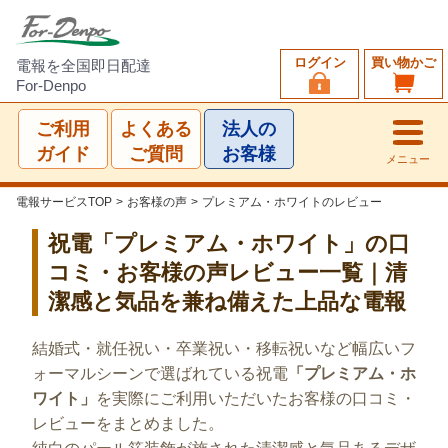
ログイン
買い物かご
電報を全国即日配達
For-Denpo
ご利用
よくある
法人の
ガイド
ご質問
お客様
メニュー
電報サービスTOP
>
お客様の声
>
プレミアム・ホワイトのレビュー
祝電「プレミアム・ホワイト」の口
コミ・お客様の声レビュー一覧｜清
潔感と気品を兼ね備えた上品な電報
結婚式・就任祝い・卒業祝い・移転祝いなど幅広いフ
ォーマルシーンで選ばれている祝電
「プレミアム・ホ
ワイト」
を実際にご利用いただいたお客様の口コミ・
レビューをまとめました。