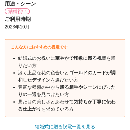
用途・シーン
結婚祝い
ご利用時期
2023年10月
こんな方におすすめの祝電です
結婚式のお祝いに
華やかで印象に残る祝電
を贈
りたい方
淡く上品な花の色合いと
ゴールドのカードが調
和したデザイン
を選びたい方
豊富な種類の中から
贈る相手やシーンにぴった
りの一通
を見つけたい方
見た目の美しさとあわせて
気持ちが丁寧に伝わ
る仕上がり
を求めている方
結婚式に贈る祝電一覧を見る