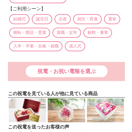
【ご利用シーン】
結婚式
誕生日
出産
就任・昇進
選挙
移転・開店・受賞
退職・定年
叙勲・褒章
入学・卒業・合格・就職
成人式
祝電・お祝い電報を選ぶ
この祝電を見ている人が他に見ている商品
この祝電を送ったお客様の声