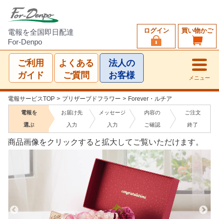
ログイン
買い物かご
電報を全国即日配達
For-Denpo
ご利用
よくある
法人の
ガイド
ご質問
お客様
メニュー
電報サービスTOP
>
プリザーブドフラワー
>
Forever・ルチア
電報を
お届け先
メッセージ
内容の
ご注文
選ぶ
入力
入力
ご確認
終了
商品画像をクリックすると拡大してご覧いただけます。