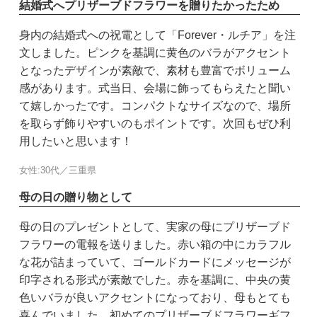
結婚式へプリザーブドフラワーを贈りたかったため
身内の結婚式への祝電として「Forever・ルチア」を注
文しました。ピンクを基調に黄色のバラがアクセント
となったデザインが素敵で、素材も豊富でボリューム
感があります。式当日、会場に飾ってもらえたと聞い
て嬉しかったです。コンパクトなサイズなので、場所
を取らず飾りやすいのもポイントです。次回もぜひ利
用したいと思います！
女性:30代／三重県
母の日の贈り物として
母の日のプレゼントとして、実家の母にプリザーブド
フラワーの電報を送りました。赤い箱の中にカラフル
な花が詰まっていて、ゴールドカードにメッセージが
印字される形式が素敵でした。赤を基調に、中央の黄
色いバラが良いアクセントになっており、母もとても
喜んでいました。初めてのプリザーブドフラワーギフ