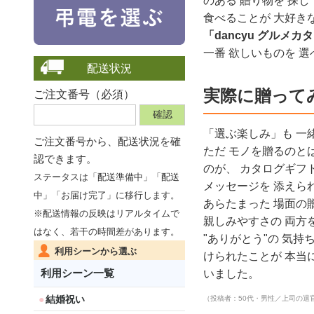
のある 贈り物を 探
食べることが 大好きな
「dancyu グルメカ
一番 欲しいものを 選
配送状況
実際に贈って
ご注文番号（必須）
「選ぶ楽しみ」も 一緒
ご注文番号から、
配送状況を確
ただ モノを贈るのと
認できます。
のが、 カタログギフト
ステータスは「配送準備中」「配送
メッセージを 添えら
中」「お届け完了」に移行します。
あらたまった 場面の
※配送情報の反映はリアルタイムで
親しみやすさの 両方を
はなく、若干の時間差があります。
"ありがとう"の 気持
利用シーンから選ぶ
けられたことが 本当に
利用シーン一覧
いました。
結婚祝い
（投稿者：50代・男性／上司の退