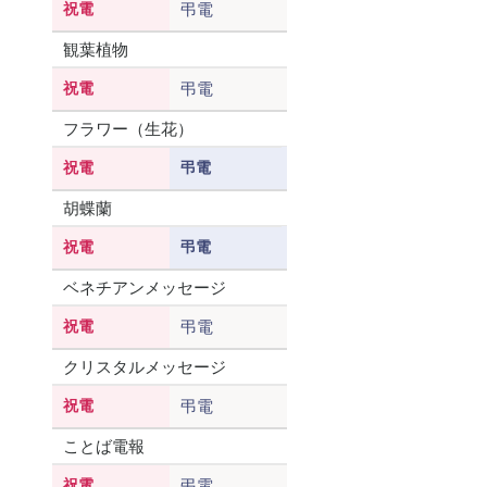
祝電
弔電
観葉植物
祝電
弔電
フラワー（生花）
祝電
弔電
胡蝶蘭
祝電
弔電
ベネチアンメッセージ
祝電
弔電
クリスタルメッセージ
祝電
弔電
ことば電報
祝電
弔電