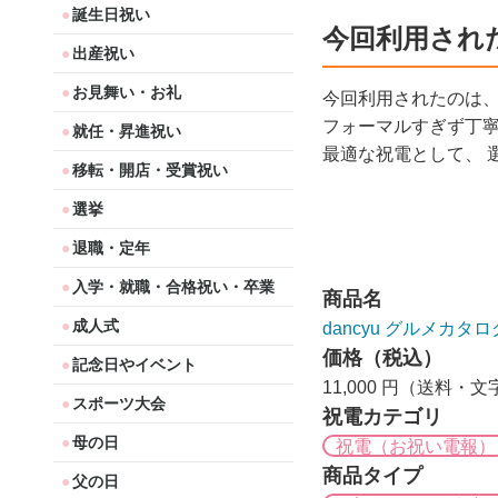
誕生日祝い
今回利用され
出産祝い
お見舞い・お礼
今回利用されたのは
フォーマルすぎず丁
就任・昇進祝い
最適な祝電として、 
移転・開店・受賞祝い
選挙
退職・定年
入学・就職・合格祝い・卒業
商品名
成人式
dancyu グルメカタロ
価格（税込）
記念日やイベント
11,000 円（送料・
スポーツ大会
祝電カテゴリ
母の日
祝電（お祝い電報）
商品タイプ
父の日