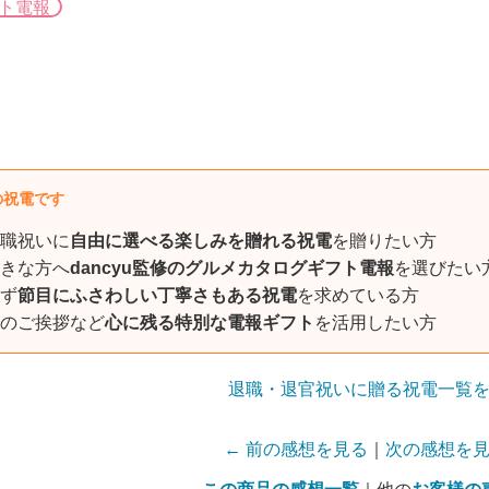
ト電報
の祝電です
職祝いに
自由に選べる楽しみを贈れる祝電
を贈りたい方
きな方へ
dancyu監修のグルメカタログギフト電報
を選びたい
ず
節目にふさわしい丁寧さもある祝電
を求めている方
のご挨拶など
心に残る特別な電報ギフト
を活用したい方
退職・退官祝いに贈る祝電一覧
← 前の感想を見る
｜
次の感想を見