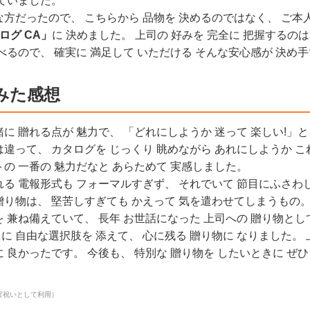
していました。
方だったので、 こちらから 品物を 決めるのではなく、 ご本人
タログ CA」
に 決めました。 上司の 好みを 完全に 把握するの
べるので、 確実に 満足して いただける そんな安心感が 決め
みた感想
に 贈れる点が 魅力で、 「どれにしようか 迷って 楽しい!」
は違って、 カタログを じっくり 眺めながら あれにしようか 
の 一番の 魅力だなと あらためて 実感しました。
れる 電報形式も フォーマルすぎず、 それでいて 節目にふさわ
贈り物は、 堅苦しすぎても かえって 気を遣わせてしまうもの。
 兼ね備えていて、 長年 お世話になった 上司への 贈り物とし
ちに 自由な選択肢を 添えて、 心に残る 贈り物に なりました。 
 良かったです。 今後も、 特別な 贈り物を したいときに ぜ
官祝いとして利用）