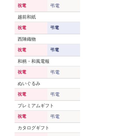
祝電
弔電
越前和紙
祝電
弔電
西陣織物
祝電
弔電
和柄・和風電報
祝電
弔電
ぬいぐるみ
祝電
弔電
プレミアムギフト
祝電
弔電
カタログギフト