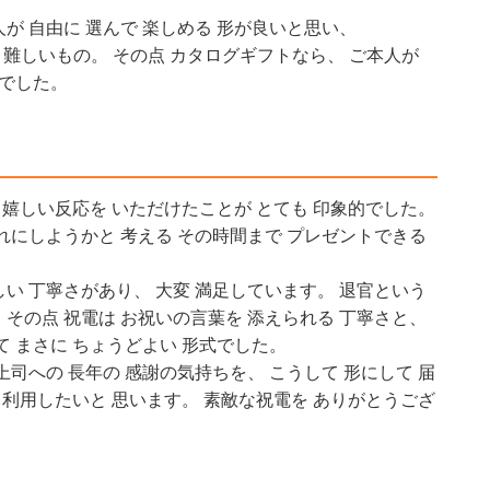
が 自由に 選んで 楽しめる 形が良いと思い、
は 難しいもの。 その点 カタログギフトなら、 ご本人が
手でした。
と 嬉しい反応を いただけたことが とても 印象的でした。
これにしようかと 考える その時間まで プレゼントできる
しい 丁寧さがあり、 大変 満足しています。 退官という
 その点 祝電は お祝いの言葉を 添えられる 丁寧さと、
て まさに ちょうどよい 形式でした。
上司への 長年の 感謝の気持ちを、 こうして 形にして 届
ひ 利用したいと 思います。 素敵な祝電を ありがとうござ