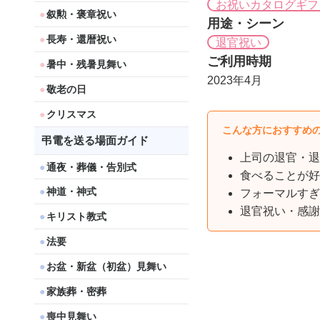
お祝いカタログギフ
叙勲・褒章祝い
用途・シーン
長寿・還暦祝い
退官祝い
ご利用時期
暑中・残暑見舞い
2023年4月
敬老の日
クリスマス
こんな方におすすめ
弔電を送る場面ガイド
上司の退官・退
通夜・葬儀・告別式
食べることが好
神道・神式
フォーマルすぎ
退官祝い・感謝
キリスト教式
法要
お盆・新盆（初盆）見舞い
家族葬・密葬
喪中見舞い