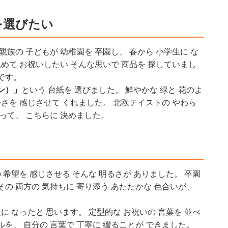
を選びたい
親族の 子どもが 幼稚園を 卒園し、 春から 小学生に な
込めて お祝いしたい そんな思いで 商品を 探していまし
です。
ン）」
という 台紙を 選びました。 鮮やかな 緑と 花のよ
かさを 感じさせて くれました。 北欧テイストの やわら
あって、 こちらに 決めました。
 希望を 感じさせる そんな 明るさが ありました。 卒園
 その 両方の 気持ちに 寄り添う あたたかな 色合いが、
に なったと 思います。 定型的な お祝いの 言葉を 並べ
ルを、 自分の 言葉で 丁寧に 綴ることが できました。