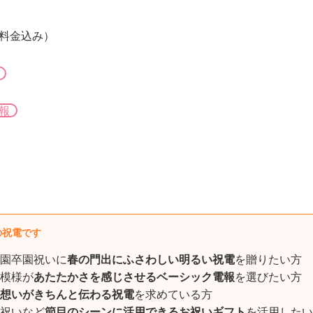
字料金込み）
報
の祝電です
園卒園祝いに
春の門出にふさわしい明るい祝電
を贈りたい方
模様が
あたたかさを感じさせるベーシック電報
を選びたい方
想いがきちんと伝わる祝電
を求めている方
祝いなど
節目のシーンに活用できるお祝いギフト
を活用したい