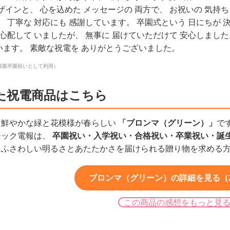
ザインと、 心を込めた メッセージの 両方で、 お祝いの 気持
、 丁寧な 対応にも 感謝しています。 卒園式という 日にちが 
 心配して いましたが、 無事に 届けていただけて 安心しました
います。 素敵な祝電を ありがとうございました。
稚園卒園祝いとして利用）
た祝電商品はこちら
、鮮やかな緑と花模様が春らしい
「ブロンマ（グリーン）」
で
シック電報は、
卒園祝い・入学祝い・合格祝い・卒業祝い・誕
にふさわしい明るさとあたたかさを届けられる贈り物を求める
ブロンマ（グリーン）の詳細を見る（2,
この商品の感想をもっと見
）