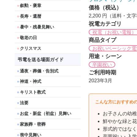
叙勲・褒章
価格（税込）
2,200 円（送料・文
長寿・還暦
祝電カテゴリ
暑中・残暑見舞い
祝電（お祝い電報）
敬老の日
商品タイプ
お祝いベーシック電
クリスマス
用途・シーン
弔電を送る場面ガイド
卒園祝い
通夜・葬儀・告別式
ご利用時期
2023年3月
神道・神式
キリスト教式
こんな方におすすめ
法要
お盆・新盆（初盆）見舞い
お子さんの幼稚
鮮やかな緑と花
家族葬・密葬
形式的ではなく
喪中見舞い
卒園祝い・入学