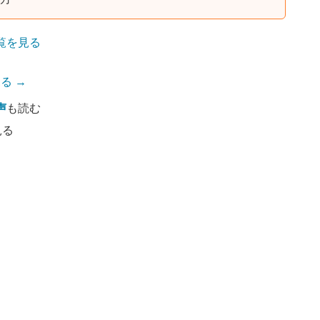
覧を見る
る →
声
も読む
見る