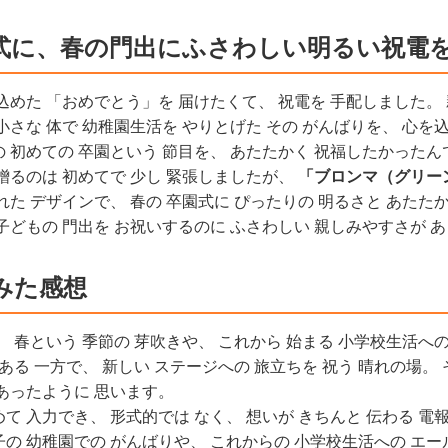
式に、春の門出にふさわしい明るい祝電
込めた 「おめでとう」を 届けたくて、 祝電を 手配しました。 
小さな 体で 幼稚園生活を やりとげた その がんばりを、 心を
の 初めての 卒園という 節目を、 あたたかく 祝福したかったん
贈るのは 初めてで 少し 緊張しましたが、
「ブロンマ（グリー
れた デザインで、 春の 卒園式に ぴったりの 明るさと あたた
子どもの 門出を お祝いするのに ふさわしい 親しみやすさが 
みた感想
、 春という 季節の 芽吹きや、 これから 始まる 小学校生活への
 ある 一方で、 新しい ステージへの 旅立ちを 祝う 晴れの場。
 あったように 思います。
て 入力でき、 形式的では なく、 想いが きちんと 伝わる 電報
の 幼稚園での がんばりや、 これからの 小学校生活への エー