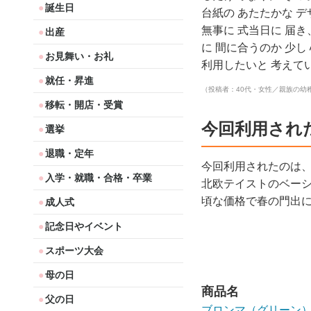
誕生日
台紙の あたたかな デ
無事に 式当日に 届き
出産
に 間に合うのか 少し
お見舞い・お礼
利用したいと 考えて
就任・昇進
（投稿者：40代・女性／親族の幼
移転・開店・受賞
今回利用され
選挙
退職・定年
今回利用されたのは
入学・就職・合格・卒業
北欧テイストのベー
頃な価格で春の門出
成人式
記念日やイベント
スポーツ大会
母の日
商品名
父の日
ブロンマ（グリーン