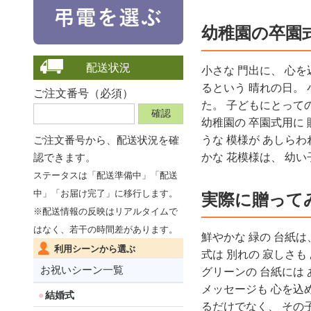
幼稚園の卒園
配送状況
小さな 門出に、 心を
るという 晴れの日。 
ご注文番号（必須）
た。 子どもにとって
幼稚園の 卒園式用に 
ご注文番号から、
配送状況を確
うな 模様が あしらわ
認できます。
かな 花模様は、 幼い
ステータスは「配送準備中」「配送
中」「お届け完了」に移行します。
実際に贈って
※配送情報の反映はリアルタイムで
はなく、若干の時間差があります。
鮮やかな 緑の 台紙は
利用シーンから選ぶ
式は 別れの 寂しさも
お祝いシーン一覧
グリーンの 台紙には
メッセージも 心を込め
結婚式
るだけでなく、 その子