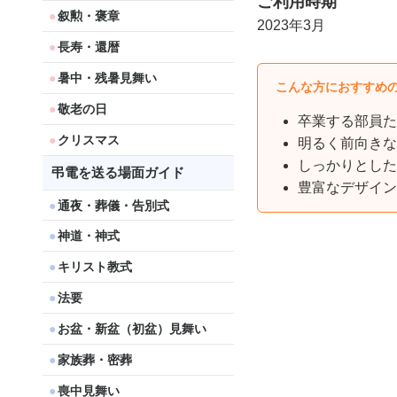
ご利用時期
叙勲・褒章
2023年3月
長寿・還暦
暑中・残暑見舞い
こんな方におすすめ
敬老の日
卒業する部員た
クリスマス
明るく前向きな
しっかりとした
弔電を送る場面ガイド
豊富なデザイン
通夜・葬儀・告別式
神道・神式
キリスト教式
法要
お盆・新盆（初盆）見舞い
家族葬・密葬
喪中見舞い