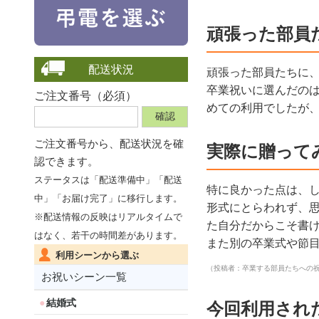
頑張った部員
配送状況
頑張った部員たちに
卒業祝いに選んだの
ご注文番号（必須）
めての利用でしたが
ご注文番号から、
配送状況を確
実際に贈って
認できます。
ステータスは「配送準備中」「配送
特に良かった点は、
中」「お届け完了」に移行します。
形式にとらわれず、
※配送情報の反映はリアルタイムで
た自分だからこそ書
はなく、若干の時間差があります。
また別の卒業式や節
利用シーンから選ぶ
（投稿者：卒業する部員たちへの
お祝いシーン一覧
結婚式
今回利用され