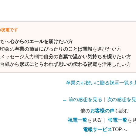
の祝電です
ちへ
心からのエールを届けたい
方
印象の
卒業の節目にぴったりのことば電報
を選びたい方
メッセージ入力欄で
自分の言葉で温かい気持ちを綴りたい
方
台紙から
形式にとらわれず思いの伝わる祝電
を活用したい方
卒業のお祝いに贈る祝電一覧を
← 前の感想を見る
｜
次の感想を見
他の
お客様の声
も読む
祝電一覧
を見る｜
弔電一覧
を
電報サービス
TOPへ