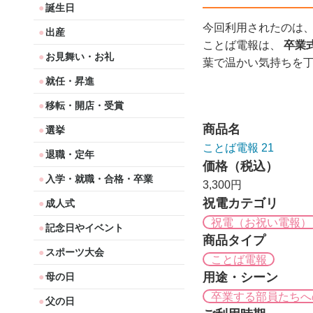
誕生日
今回利用されたのは
出産
ことば電報は、
卒業
お見舞い・お礼
葉で温かい気持ちを
就任・昇進
移転・開店・受賞
商品名
選挙
ことば電報 21
退職・定年
価格（税込）
入学・就職・合格・卒業
3,300円
祝電カテゴリ
成人式
祝電（お祝い電報）
記念日やイベント
商品タイプ
スポーツ大会
ことば電報
用途・シーン
母の日
卒業する部員たちへ
父の日