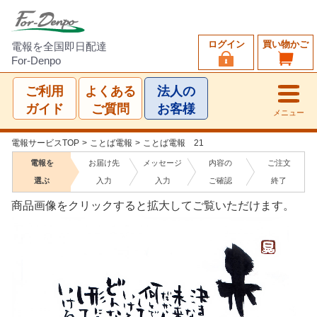
ログイン
買い物かご
電報を全国即日配達
For-Denpo
ご利用
よくある
法人の
ガイド
ご質問
お客様
メニュー
電報サービスTOP
>
ことば電報
>
ことば電報 21
電報を
お届け先
メッセージ
内容の
ご注文
選ぶ
入力
入力
ご確認
終了
商品画像をクリックすると拡大してご覧いただけます。