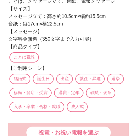
ことば、メッセージ立て、台紙、電報メッセージ
【サイズ】
メッセージ立て：高さ約10.5cm×幅約15.5cm
台紙：縦17cm×横22.5cm
【メッセージ】
文字料金無料（350文字まで入力可能）
【商品タイプ】
ことば電報
【ご利用シーン】
結婚式
誕生日
出産
就任・昇進
選挙
移転・開店・受賞
退職・定年
叙勲・褒章
入学・卒業・合格・就職
成人式
祝電・お祝い電報を選ぶ