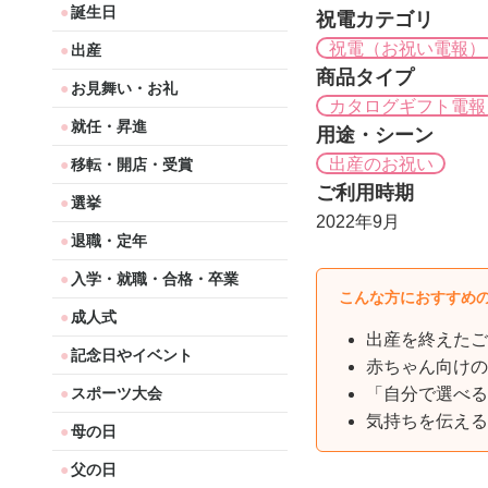
誕生日
祝電カテゴリ
祝電（お祝い電報）
出産
商品タイプ
お見舞い・お礼
カタログギフト電報
就任・昇進
用途・シーン
出産のお祝い
移転・開店・受賞
ご利用時期
選挙
2022年9月
退職・定年
入学・就職・合格・卒業
こんな方におすすめ
成人式
出産を終えたご
記念日やイベント
赤ちゃん向けの
「自分で選べる
スポーツ大会
気持ちを伝える
母の日
父の日