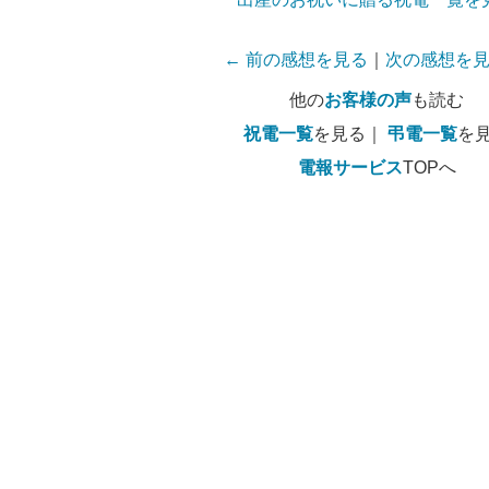
← 前の感想を見る
｜
次の感想を見
他の
お客様の声
も読む
祝電一覧
を見る｜
弔電一覧
を
電報サービス
TOPへ