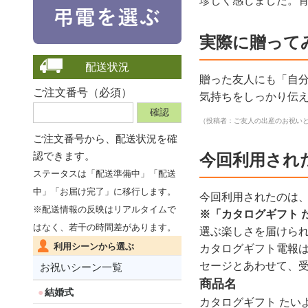
珍しく感じました。
実際に贈って
配送状況
贈った友人にも「自
ご注文番号（必須）
気持ちをしっかり伝
（投稿者：ご友人の出産のお祝い
ご注文番号から、
配送状況を確
認できます。
今回利用され
ステータスは「配送準備中」「配送
中」「お届け完了」に移行します。
今回利用されたのは
※配送情報の反映はリアルタイムで
※「カタログギフト 
はなく、若干の時間差があります。
選ぶ楽しさを届けら
利用シーンから選ぶ
カタログギフト電報
セージとあわせて、
お祝いシーン一覧
商品名
結婚式
カタログギフト たい