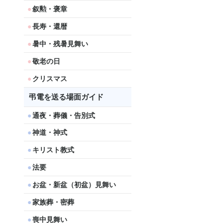
叙勲・褒章
長寿・還暦
暑中・残暑見舞い
敬老の日
クリスマス
弔電を送る場面ガイド
通夜・葬儀・告別式
神道・神式
キリスト教式
法要
お盆・新盆（初盆）見舞い
家族葬・密葬
喪中見舞い