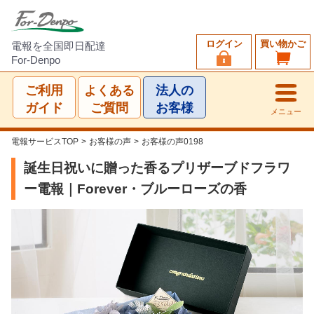
ログイン
買い物かご
電報を全国即日配達
For-Denpo
ご利用
よくある
法人の
ガイド
ご質問
お客様
メニュー
電報サービスTOP
>
お客様の声
>
お客様の声0198
誕生日祝いに贈った香るプリザーブドフラワ
ー電報｜Forever・ブルーローズの香