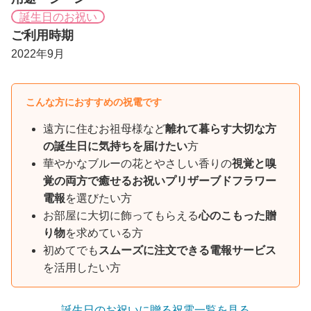
誕生日のお祝い
ご利用時期
2022年9月
こんな方におすすめの祝電です
遠方に住むお祖母様など
離れて暮らす大切な方
の誕生日に気持ちを届けたい
方
華やかなブルーの花とやさしい香りの
視覚と嗅
覚の両方で癒せるお祝いプリザーブドフラワー
電報
を選びたい方
お部屋に大切に飾ってもらえる
心のこもった贈
り物
を求めている方
初めてでも
スムーズに注文できる電報サービス
を活用したい方
誕生日のお祝いに贈る祝電一覧を見る