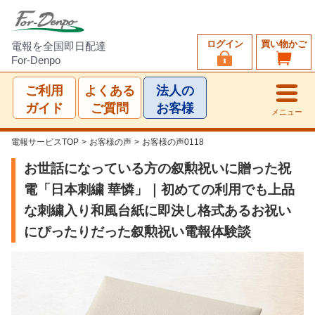
ログイン
買い物かご
電報を全国即日配達
For-Denpo
ご利用
よくある
法人の
ガイド
ご質問
お客様
メニュー
電報サービスTOP
>
お客様の声
>
お客様の声0118
お世話になっている方の叙勲祝いに贈った祝
電「日本刺繍 華憐」｜初めての利用でも上品
な刺繍入り和風台紙に即決し格式あるお祝い
にぴったりだった叙勲祝い電報体験談