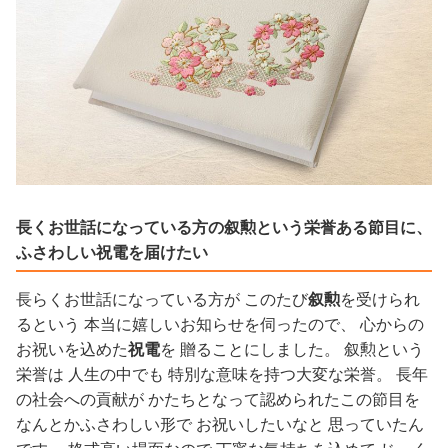
長くお世話になっている方の叙勲という栄誉ある節目に、
ふさわしい祝電を届けたい
長らくお世話になっている方が このたび
叙勲
を受けられ
るという 本当に嬉しいお知らせを伺ったので、 心からの
お祝いを込めた
祝電
を 贈ることにしました。 叙勲という
栄誉は 人生の中でも 特別な意味を持つ大変な栄誉。 長年
の社会への貢献が かたちとなって認められたこの節目を
なんとかふさわしい形で お祝いしたいなと 思っていたん