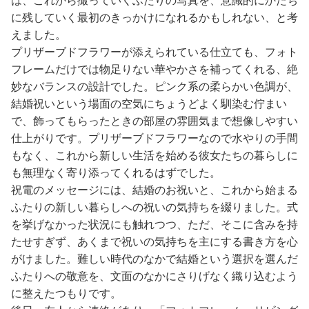
は、これから撮っていくふたりの写真を、意識的にかたち
に残していく最初のきっかけになれるかもしれない、と考
えました。
プリザーブドフラワーが添えられている仕立ても、フォト
フレームだけでは物足りない華やかさを補ってくれる、絶
妙なバランスの設計でした。ピンク系の柔らかい色調が、
結婚祝いという場面の空気にちょうどよく馴染む佇まい
で、飾ってもらったときの部屋の雰囲気まで想像しやすい
仕上がりです。プリザーブドフラワーなので水やりの手間
もなく、これから新しい生活を始める彼女たちの暮らしに
も無理なく寄り添ってくれるはずでした。
祝電のメッセージには、結婚のお祝いと、これから始まる
ふたりの新しい暮らしへの祝いの気持ちを綴りました。式
を挙げなかった状況にも触れつつ、ただ、そこに含みを持
たせすぎず、あくまで祝いの気持ちを主にする書き方を心
がけました。難しい時代のなかで結婚という選択を選んだ
ふたりへの敬意を、文面のなかにさりげなく織り込むよう
に整えたつもりです。