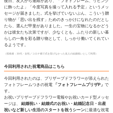
後日、友人から連絡があり、「フォトフレーム、リビング
に飾ったよ」「今度写真を撮って入れる予定」というメッ
セージが届きました。式を挙げていないぶん、こういう贈
り物が「思い出を残す」ためのきっかけになれたのだとし
たら、選んだ甲斐がありました。一生の宝物になるかどう
かは彼女たち次第ですが、少なくとも、ふたりの新しい暮
らしの一角を彩る贈り物として、しっかり働いてくれてい
るようです。
（投稿者：30代・女性／コロナ禍で式を挙げなかった友人の結婚祝いとして利用）
今回利用された祝電商品はこちら
今回利用されたのは、プリザーブドフラワーが添えられた
フォトフレームつきの祝電
「フォトフレームプリザP」
で
す。
お祝いプリザーブドフラワー電報やお祝いカード型メッセ
ージは、
結婚祝い・結婚式のお祝い・結婚記念日・出産
祝いなど新しい生活のスタートを祝うシーン
に最適な祝電