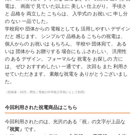
電は、 画面で 見ていた以上に 美しい 仕上がり。 手頃さ
と 品格を 両立した こちらは、 入学式の お祝いに 申し分
の ない 一品でした。
学校宛や 団体からの 電報としても 活用しやすい デザイン
だと 感じます。 シンプルで 品格ある こちらの祝電は、
個人からの お祝いは もちろん、 学校や 団体宛て、 ある
いは 団体から お贈りする 場合にも ふさわしい、 汎用性
の ある デザイン。 フォーマルな 祝電を お探しの 方に
は、 ぜひ おすすめしたい 一通です。 次回も また 利用さ
せていただきます。 素敵な祝電を ありがとうございまし
た。
（投稿者：30代・男性／母校の中学校入学祝いとして利用）
今回利用された祝電商品はこちら
今回利用されたのは、光沢のある「祝」の文字が上品な
「祝賀」
です。