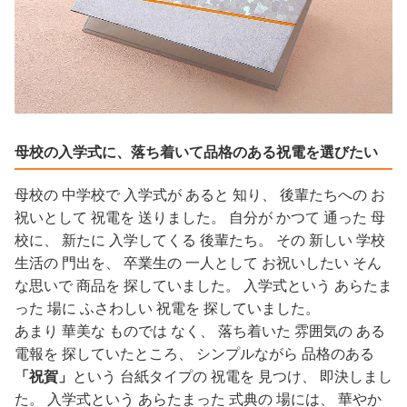
母校の入学式に、落ち着いて品格のある祝電を選びたい
母校の 中学校で 入学式が あると 知り、 後輩たちへの お
祝いとして 祝電を 送りました。 自分が かつて 通った 母
校に、 新たに 入学してくる 後輩たち。 その 新しい 学校
生活の 門出を、 卒業生の 一人として お祝いしたい そん
な思いで 商品を 探していました。 入学式という あらたま
った 場に ふさわしい 祝電を 探していました。
あまり 華美な ものでは なく、 落ち着いた 雰囲気の ある
電報を 探していたところ、 シンプルながら 品格のある
「祝賀」
という 台紙タイプの 祝電を 見つけ、 即決しまし
た。 入学式という あらたまった 式典の 場には、 華やか