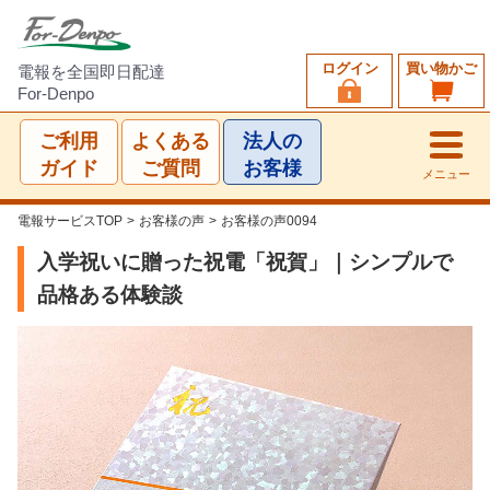
ログイン
買い物かご
電報を全国即日配達
For-Denpo
ご利用
よくある
法人の
ガイド
ご質問
お客様
メニュー
電報サービスTOP
>
お客様の声
>
お客様の声0094
入学祝いに贈った祝電「祝賀」｜シンプルで
品格ある体験談