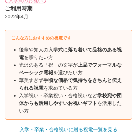
入学式のお祝い
ご利用時期
2022年4月
こんな方におすすめの祝電です
後輩や知人の入学式に
落ち着いて品格のある祝
電
を贈りたい方
光沢のある「祝」の文字が
上品でフォーマルな
ベーシック電報
を選びたい方
華美すぎず
手頃な価格で気持ちをきちんと伝え
られる祝電
を求めている方
入学祝い・卒業祝い・合格祝いなど
学校宛や団
体からも活用しやすいお祝いギフト
を活用した
い方
入学・卒業・合格祝いに贈る祝電一覧を見る