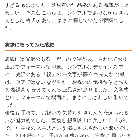
すぎる ものよりも、 落ち着いた 品格の ある 祝電が ふさ
わしい。 その点 こちらは、 シンプルで ありながら きち
んとした 格式が あり、 まさに 探していた 雰囲気でし
た。
実際に贈ってみた感想
表紙には 光沢のある 「祝」の 文字が あしらわれており、
上品で フォーマルな 印象。 シンプルな デザインの 中
に、 光沢のある 「祝」の 一文字が 際立つ そんな 台紙
は、 華美ではない ながらも、 お祝いの 気持ちを きちん
と 格調高く 伝えてくれる 上品さが ありました。 入学式
という フォーマルな 場面に、 まさに ふさわしい 装いで
した。
価格も 手頃で、 お祝いの 気持ちを きちんと 伝えられる
点が 魅力的でした。 実物も 想像以上に 美しい 仕上がり
で、 中学校の 入学式という 場にも ふさわしい 装いでし
た。 2,640円という 手頃な 価格ながら、 実際に 届いた 祝