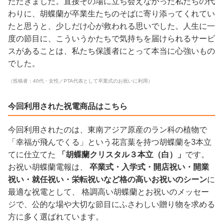
ただきました。直接その場に立ち会えなかった私たちの代
わりに、胡蝶蘭が卒業生たちのそばに寄り添ってくれてい
たと思うと、少しだけ心が救われる思いでした。人生に一
度の節目に、こういうかたちで気持ちを届けられるサービ
スがあることは、私たち保護者にとって本当に心強いもの
でした。
（投稿者：40代・女性／PTA代表として卒業式のお祝いに利用）
今回利用された祝電商品はこちら
今回利用されたのは、東南アジア原産のラン科の植物で
「幸福が飛んでくる」という花言葉を持つ胡蝶蘭を3本立
てに仕立てた
「胡蝶蘭クリスタル３本立（白）」
です。
お祝い胡蝶蘭電報は、
卒業式・入学式・開店祝い・開業
祝い・就任祝い・栄転祝いなど格の高いお祝いのシーン
に
最適な祝電として、 格調高い胡蝶蘭とお祝いのメッセー
ジで、公的な場や大切な節目にふさわしい贈り物を求める
方に多く選ばれています。