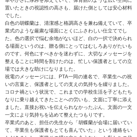
華やかさに厚みを添えていて、体育館のような広い空間に
置いたときの視認性の高さも、届けた側としては安心材料
でした。
白色の胡蝶蘭は、清潔感と格調高さを兼ね備えていて、卒
業式のような厳粛な場面にとくにふさわしい仕立てでし
た。色の選択で悩む余地がないほど、白の一択で決められ
る場面というのは、贈る側にとってはむしろありがたいも
のです。何色にすべきかを迷わずに、大切なメッセージを
整えることに時間を割けたのは、忙しい保護者としての立
場では大きな助けになりました。
祝電のメッセージには、PTA一同の連名で、卒業生への祝
いの言葉と、保護者としての支えの気持ちを綴りました。
コロナ禍という状況で、これまでの学校生活を子どもたち
なりに乗り越えてきたことへの労いも、文面に丁寧に添え
ました。直接お祝いを伝えられなかったぶん、文面の一文
一文により気持ちを込めて整えたつもりです。
卒業式のあと、担任の先生から「胡蝶蘭が会場に届いてい
て、卒業生も保護者もとても喜んでいた」という連絡をい