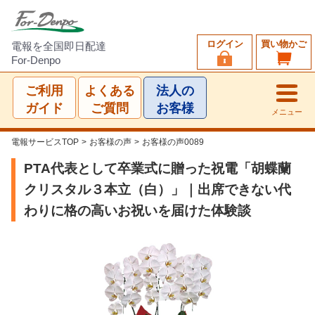
ログイン
買い物かご
電報を全国即日配達
For-Denpo
ご利用
よくある
法人の
ガイド
ご質問
お客様
メニュー
電報サービスTOP
>
お客様の声
>
お客様の声0089
PTA代表として卒業式に贈った祝電「胡蝶蘭
クリスタル３本立（白）」｜出席できない代
わりに格の高いお祝いを届けた体験談