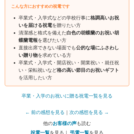
こんな方におすすめの祝電です
卒業式・入学式などの学校行事に
格調高いお祝
いを届ける祝電
を贈りたい方
清潔感と格式を備えた
白色の胡蝶蘭のお祝い胡
蝶蘭電報
を選びたい方
直接出席できない場面でも
公的な場にふさわし
い贈り物
を求めている方
卒業式・入学式・開店祝い・開業祝い・就任祝
い・栄転祝いなど
格の高い節目のお祝いギフト
を活用したい方
卒業・入学のお祝いに贈る祝電一覧を見る
← 前の感想を見る
｜
次の感想を見る →
他の
お客様の声
も読む
祝電一覧
を見る｜
弔電一覧
を見る