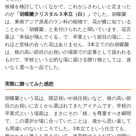
候補を検討していくなかで、これがふさわしいと定まった
のが
「胡蝶蘭クリスタル３本立（白）」
でした。胡蝶蘭
は、東南アジア原産のラン科の植物で、花が蝶に似ている
ことから「胡蝶蘭」と名付けられたと聞いています。花言
葉は「幸福が飛んでくる」で、卒業という節目の場に、こ
れほど意味の合った花はありません。3本立ての白胡蝶蘭
は、格の高い節目のお祝いの場面での定番として扱われる
もので、学校という公的な場に届ける贈り物としては、迷
いなく選べる一品でした。
実際に贈ってみた感想
胡蝶蘭という花は、開店祝いや就任祝いなど、格の高い節
目のお祝いに古くから選ばれてきたアイテムです。学校の
卒業式という場面は、まさにその「格」を尊重すべき瞬間
で、この選択が場に合っていたことは、後から思い返して
も間違いのないところでした。3本立てという仕立ても、