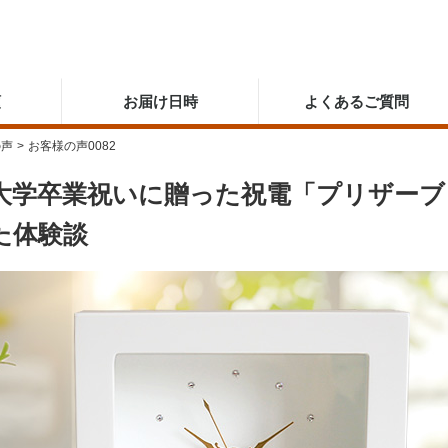
順
お届け日時
よくあるご質問
の声
>
お客様の声0082
大学卒業祝いに贈った祝電「プリザーブド 
た体験談