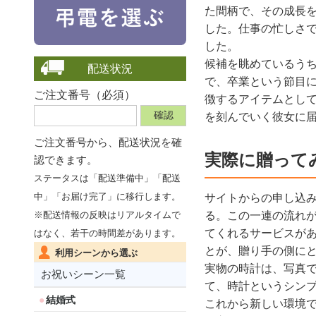
た間柄で、その成長
した。仕事の忙しさ
した。
候補を眺めているう
配送状況
で、卒業という節目
ご注文番号（必須）
徴するアイテムとし
を刻んでいく彼女に
ご注文番号から、
配送状況を確
実際に贈って
認できます。
ステータスは「配送準備中」「配送
中」「お届け完了」に移行します。
サイトからの申し込
る。この一連の流れ
※配送情報の反映はリアルタイムで
てくれるサービスが
はなく、若干の時間差があります。
とが、贈り手の側に
利用シーンから選ぶ
実物の時計は、写真
お祝いシーン一覧
て、時計というシン
結婚式
これから新しい環境