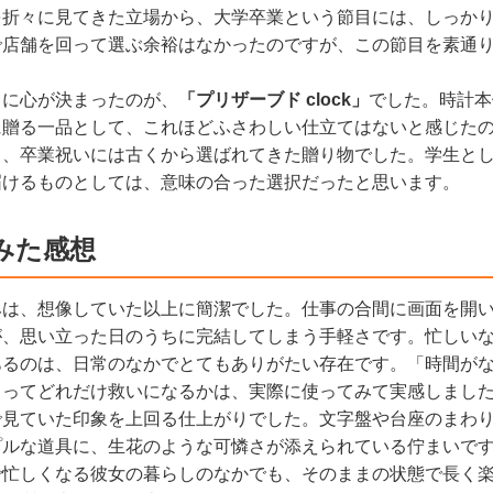
を折々に見てきた立場から、大学卒業という節目には、しっか
で店舗を回って選ぶ余裕はなかったのですが、この節目を素通
ちに心が決まったのが、
「プリザーブド clock」
でした。時計本
に贈る一品として、これほどふさわしい仕立てはないと感じた
て、卒業祝いには古くから選ばれてきた贈り物でした。学生と
届けるものとしては、意味の合った選択だったと思います。
みた感想
みは、想像していた以上に簡潔でした。仕事の合間に画面を開
が、思い立った日のうちに完結してしまう手軽さです。忙しい
あるのは、日常のなかでとてもありがたい存在です。「時間が
とってどれだけ救いになるかは、実際に使ってみて実感しまし
で見ていた印象を上回る仕上がりでした。文字盤や台座のまわ
プルな道具に、生花のような可憐さが添えられている佇まいで
で忙しくなる彼女の暮らしのなかでも、そのままの状態で長く