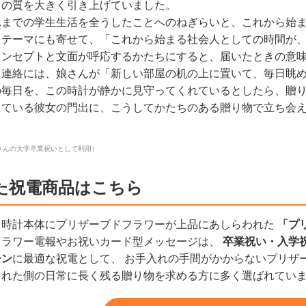
ての質を大きく引き上げていました。
れまでの学生生活を全うしたことへのねぎらいと、これから始
うテーマにも寄せて、「これから始まる社会人としての時間が
コンセプトと文面が呼応するかたちにすると、届いたときの意
た連絡には、娘さんが「新しい部屋の机の上に置いて、毎日眺
の毎日を、この時計が静かに見守ってくれているとしたら、贈
っている彼女の門出に、こうしてかたちのある贈り物で立ち会
さんの大学卒業祝いとして利用）
た祝電商品はこちら
、時計本体にプリザーブドフラワーが上品にあしらわれた
「プリ
フラワー電報やお祝いカード型メッセージは、
卒業祝い・入学
ーン
に最適な祝電として、 お手入れの手間がかからないプリザ
られた側の日常に長く残る贈り物を求める方に多く選ばれてい