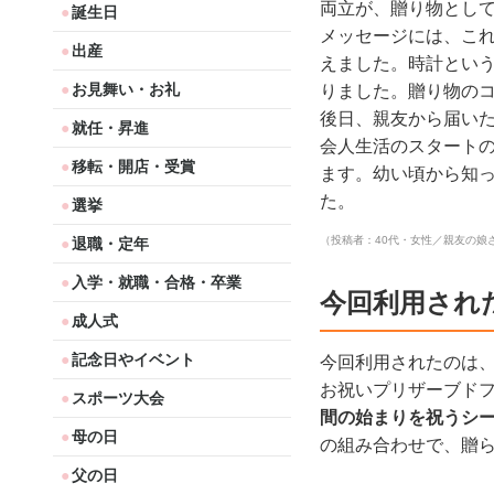
両立が、贈り物とし
誕生日
メッセージには、こ
出産
えました。時計とい
お見舞い・お礼
りました。贈り物の
後日、親友から届い
就任・昇進
会人生活のスタート
移転・開店・受賞
ます。幼い頃から知
た。
選挙
（投稿者：40代・女性／親友の娘
退職・定年
入学・就職・合格・卒業
今回利用され
成人式
記念日やイベント
今回利用されたのは
お祝いプリザーブド
スポーツ大会
間の始まりを祝うシ
母の日
の組み合わせで、贈
父の日