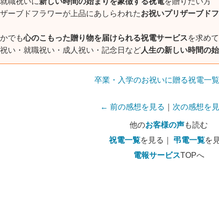
就職祝いに
新しい時間の始まりを象徴する祝電
を贈りたい方
ザーブドフラワーが上品にあしらわれた
お祝いプリザーブドフ
かでも
心のこもった贈り物を届けられる祝電サービス
を求めて
祝い・就職祝い・成人祝い・記念日など
人生の新しい時間の始
卒業・入学のお祝いに贈る祝電一
← 前の感想を見る
｜
次の感想を見
他の
お客様の声
も読む
祝電一覧
を見る｜
弔電一覧
を
電報サービス
TOPへ