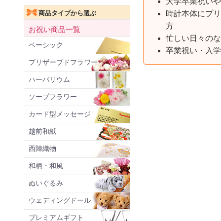
大学卒業祝いや
時計本体にプリ
商品タイプから選ぶ
方
お祝い商品一覧
忙しい日々のな
ベーシック
卒業祝い・入学
プリザーブドフラワー
ハーバリウム
ソープフラワー
カード型メッセージ
越前和紙
西陣織物
和柄・和風
ぬいぐるみ
ウェディングドール
プレミアムギフト