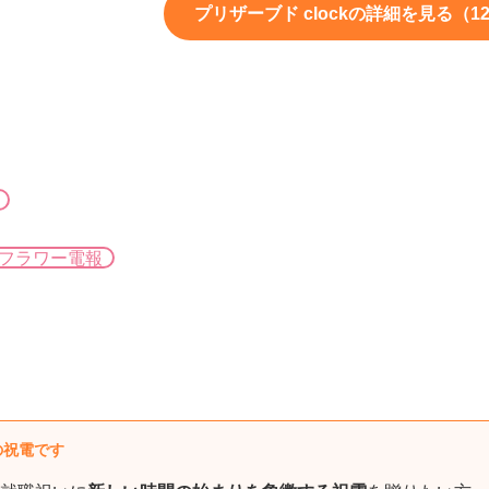
プリザーブド clockの詳細を見る（12
フラワー電報
の祝電です