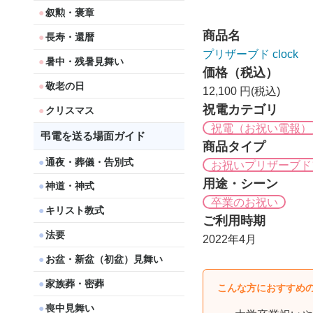
叙勲・褒章
商品名
長寿・還暦
プリザーブド clock
暑中・残暑見舞い
価格（税込）
敬老の日
12,100 円(税込)
祝電カテゴリ
クリスマス
祝電（お祝い電報）
弔電を送る場面ガイド
商品タイプ
通夜・葬儀・告別式
お祝いプリザーブド
用途・シーン
神道・神式
卒業のお祝い
キリスト教式
ご利用時期
法要
2022年4月
お盆・新盆（初盆）見舞い
家族葬・密葬
こんな方におすすめ
喪中見舞い