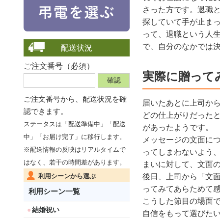
さった方です。退職
探していて手が止ま
って、退職という人
で、自分のなかでは
配送状況
ご注文番号（必須）
実際に贈って
ご注文番号から、
配送状況を確
届いたあとに上司か
認できます。
どの仕上がりだった
ステータスは「配送準備中」「配送
があったようです。
中」「お届け完了」に移行します。
メッセージの文面に
※配送情報の反映はリアルタイムで
ってしまわないよう
はなく、若干の時間差があります。
まいに対して、文面
後日、上司から「文
利用シーンから選ぶ
ってみてあらためて
利用シーン一覧
こうした節目の場面
結婚祝い
自信をもって選びた