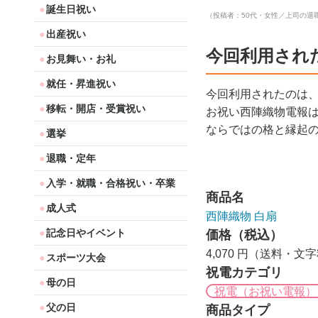
誕生日祝い
（投稿者：50代・女性／上司の退
出産祝い
今回利用され
お見舞い・お礼
就任・昇進祝い
今回利用されたのは
移転・開店・受賞祝い
お祝い西陣織物電報
ならではの格と縁起
選挙
退職・定年
入学・就職・合格祝い・卒業
商品名
成人式
西陣織物 白扇
記念日やイベント
価格（税込）
4,070 円（送料・文
スポーツ大会
祝電カテゴリ
母の日
祝電（お祝い電報）
父の日
商品タイプ