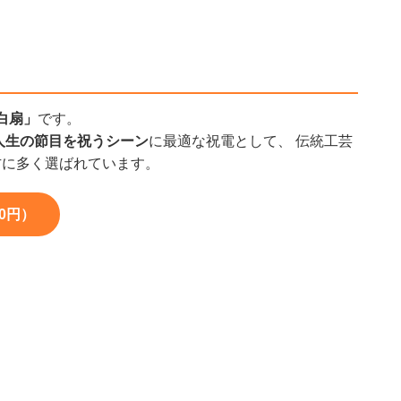
白扇」
です。
人生の節目を祝うシーン
に最適な祝電として、 伝統工芸
方に多く選ばれています。
0円）