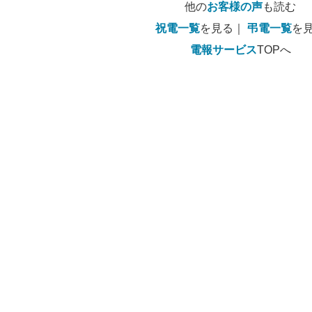
他の
お客様の声
も読む
祝電一覧
を見る｜
弔電一覧
を
電報サービス
TOPへ