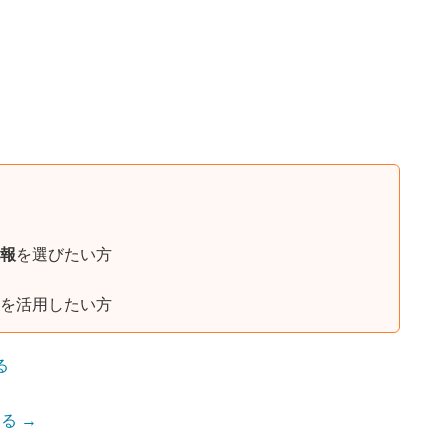
報
を選びたい方
を活用したい方
る
る →