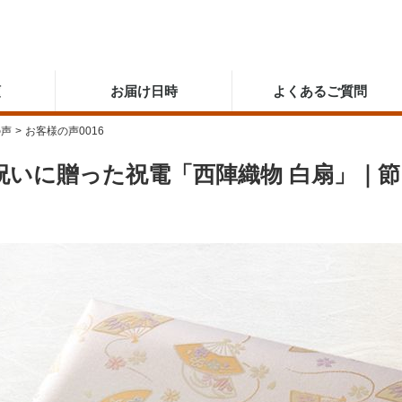
順
お届け日時
よくあるご質問
の声
>
お客様の声0016
祝いに贈った祝電「西陣織物 白扇」｜