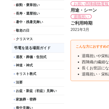
お祝い西陣織物電報
叙勲・褒章祝い
用途・シーン
長寿・還暦祝い
退職祝い
暑中・残暑見舞い
ご利用時期
2021年3月
敬老の日
クリスマス
こんな方におすすめ
弔電を送る場面ガイド
退職祝いや栄転
通夜・葬儀・告別式
西陣織の繊細な
神道・神式
長くお世話にな
キリスト教式
退職祝い・栄転
法要
お盆・新盆（初盆）見舞い
家族葬・密葬
喪中見舞い