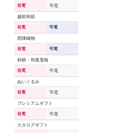
祝電
弔電
越前和紙
祝電
弔電
西陣織物
祝電
弔電
和柄・和風電報
祝電
弔電
ぬいぐるみ
祝電
弔電
プレミアムギフト
祝電
弔電
カタログギフト