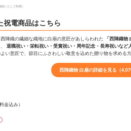
職祝いとして利用）
た祝電商品はこちら
、西陣織の繊細な織地に白扇の意匠があしらわれた
「西陣織物 
は、
退職祝い・栄転祝い・受賞祝い・周年記念・長寿祝いなど
のよい意匠で、節目にふさわしい敬意を込めた贈り物を求める
西陣織物 白扇の詳細を見る（4,07
字料金込み）