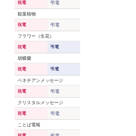
祝電
弔電
観葉植物
祝電
弔電
フラワー（生花）
祝電
弔電
胡蝶蘭
祝電
弔電
ベネチアンメッセージ
祝電
弔電
クリスタルメッセージ
祝電
弔電
ことば電報
祝電
弔電