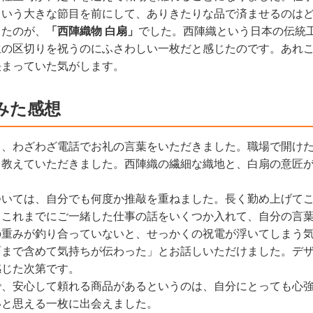
という大きな節目を前にして、ありきたりな品で済ませるのは
ったのが、
「西陣織物 白扇」
でした。西陣織という日本の伝統
生の区切りを祝うのにふさわしい一枚だと感じたのです。あれ
決まっていた気がします。
みた感想
ら、わざわざ電話でお礼の言葉をいただきました。職場で開け
と教えていただきました。西陣織の繊細な織地と、白扇の意匠
ついては、自分でも何度か推敲を重ねました。長く勤め上げて
、これまでにご一緒した仕事の話をいくつか入れて、自分の言
の重みが釣り合っていないと、せっかくの祝電が浮いてしまう
面まで含めて気持ちが伝わった」とお話しいただけました。デ
感じた次第です。
で、安心して頼れる商品があるというのは、自分にとっても心
いと思える一枚に出会えました。