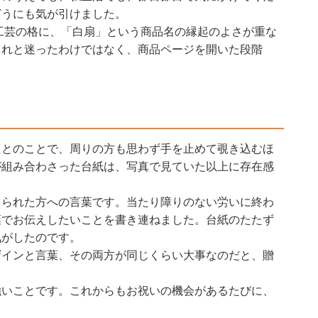
どうにも気が引けました。
工芸の格に、「白扇」という商品名の縁起のよさが重な
これと迷ったわけではなく、商品ページを開いた段階
たとのことで、周りの方も思わず手を止めて覗き込むほ
が組み合わさった台紙は、写真で見ていた以上に存在感
こられた方への言葉です。当たり障りのない労いに終わ
葉でお伝えしたいことを書き連ねました。台紙のたたず
気がしたのです。
ザインと言葉、その両方が同じくらい大事なのだと、贈
強いことです。これからもお祝いの機会があるたびに、