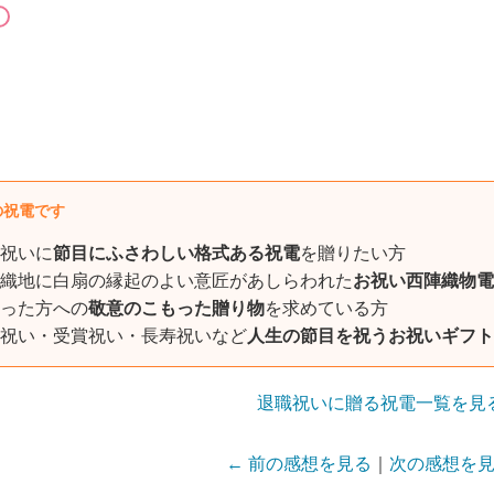
の祝電です
祝いに
節目にふさわしい格式ある祝電
を贈りたい方
織地に白扇の縁起のよい意匠があしらわれた
お祝い西陣織物電
った方への
敬意のこもった贈り物
を求めている方
祝い・受賞祝い・長寿祝いなど
人生の節目を祝うお祝いギフト
退職祝いに贈る祝電一覧を見
← 前の感想を見る
｜
次の感想を見