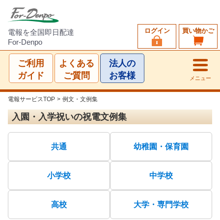
ログイン
買い物かご
電報を全国即日配達
For-Denpo
ご利用
よくある
法人の
ガイド
ご質問
お客様
メニュー
電報サービスTOP
>
例文・文例集
入園・入学祝いの祝電文例集
共通
幼稚園・保育園
小学校
中学校
高校
大学・専門学校