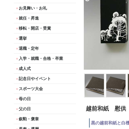
お見舞い・お礼
就任・昇進
移転・開店・受賞
選挙
退職・定年
入学・就職・合格・卒業
成人式
記念日やイベント
スポーツ大会
母の日
越前和紙 慰供
父の日
叙勲・褒章
黒の越前和紙と白