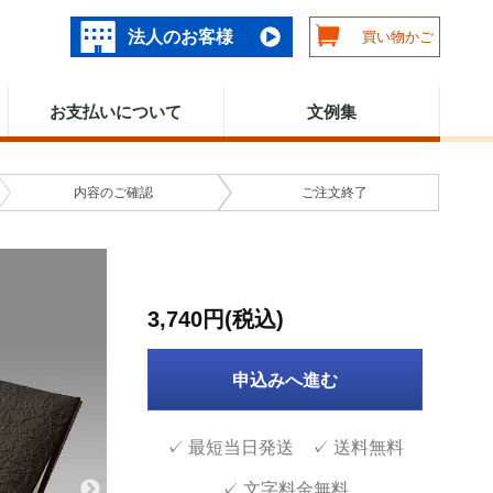
法人のお客様
買い物かご
お支払いについて
文例集
内容の
ご確認
ご注文
終了
3,740円(税込)
申込みへ進む
✓ 最短当日発送 ✓ 送料無料
✓ 文字料金無料