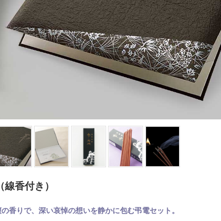
（線香付き）
檀の香りで、深い哀悼の想いを静かに包む弔電セット。