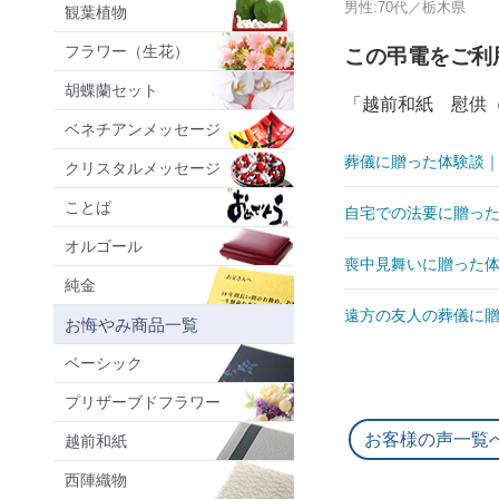
男性:70代／栃木県
観葉植物
フラワー（生花）
この弔電をご利
胡蝶蘭セット
「越前和紙 慰供
ベネチアンメッセージ
葬儀に贈った体験談｜
クリスタルメッセージ
ことば
自宅での法要に贈った
オルゴール
喪中見舞いに贈った体
純金
遠方の友人の葬儀に贈
お悔やみ商品一覧
ベーシック
プリザーブドフラワー
お客様の声一覧
越前和紙
西陣織物