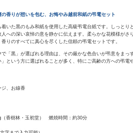
檀の香りが想いを包む、お悔やみ越前和紙の弔電セット
ち着いた黒のもみ和紙を使用した高級弔電台紙です。しっとり
故人への深い哀悼の意を静かに伝えます。柔らかな花模様がさ
・香りのすべてに真心を尽くした信頼の弔電セットです。
中で「黒」が選ばれる理由は、その厳かな色合いが弔意をまっ
い」という方に選ばれることが多く、特にご高齢の方への弔電
ージ、お線香
37g（香樹林・玉初堂） 燃焼時間：約30分
0文字まで入力可能）