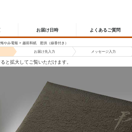
順
お届け日時
よくあるご質問
お悔やみ電報
>
越前和紙 慰供（線香付き）
お届け先
入力
メッセージ
入力
すると拡大してご覧いただけます。