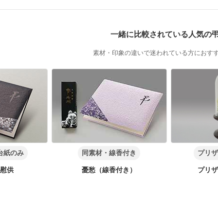
一緒に比較されている人気の
素材・印象の違いで迷われている方におす
台紙のみ
同素材・線香付き
プリザ
 慰供
憂愁（線香付き）
プリザ