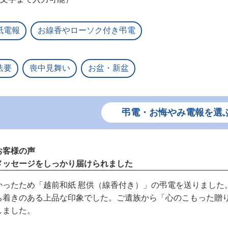
紙電報
お線香やローソク付き弔電
法要
喪中見舞い
お盆・新盆
弔電・お悔やみ電報を選
お客様の声
メッセージをしっかり届けられました
かったため「越前和紙 慰供（線香付き）」の弔電を送りました
ち着きのある上品な印象でした。ご遺族から「心のこもった贈
しました。