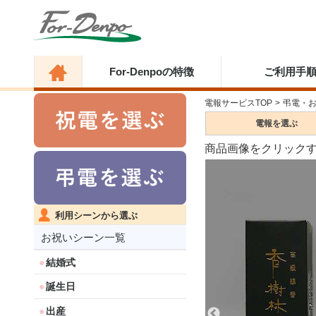
For-Denpoの特徴
ご利用手
電報サービスTOP
>
弔電・
電報を
選ぶ
商品画像をクリック
利用シーンから選ぶ
お祝いシーン一覧
結婚式
誕生日
出産