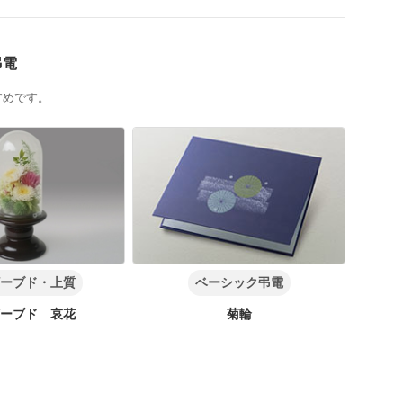
弔電
すめです。
ーブド・上質
ベーシック弔電
ーブド 哀花
菊輪