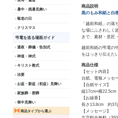
長寿・還暦
商品説明
暑中・残暑見舞い
黒のもみ和紙と白
敬老の日
「越前和紙」の落
クリスマス
な場にふさわしく
きで、素材・意匠
弔電を送る場面ガイド
通夜・葬儀・告別式
越前和紙の弔電の
をはっきり伝えた
神道・神式
商品仕様
キリスト教式
【セット内容】
法要
台紙、電報メッセ
お盆・新盆（初盆）見舞い
【台紙サイズ】
縦17cm×横22.5cm
家族葬・密葬
【お線香】
喪中見舞い
長さ13.8cm 約
【メッセージ】
商品タイプから選ぶ
文字料金無料（35