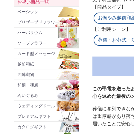
お祝い商品一覧
【商品タイプ】
ベーシック
お悔やみ越前和
プリザーブドフラワー
【ご利用シーン】
ハーバリウム
葬儀・お葬式・
ソープフラワー
カード型メッセージ
越前和紙
西陣織物
和柄・和風
この弔電を送った
ぬいぐるみ
心を込めた最後の
ウェディングドール
葬儀に参列できな
は重厚感があり落
プレミアムギフト
届いたことに安心
カタログギフト