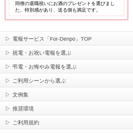
同僚の退職祝いにお酒のプレゼントを選びまし
た。特別感があり、送る側も満足です。
ラベルに名前が入ったウイスキーを誕生日プレ
ゼントに。世界に一つだけのギフトになりまし
電報サービス「For-Denpo」TOP
た。
祝電・お祝い電報を選ぶ
祖父へのお祝いに日本酒を贈ったところ、落ち
弔電・お悔やみ電報を選ぶ
着いた味わいに「これは旨い」と笑顔でした。
ご利用シーンから選ぶ
友人の結婚記念日に、シャンパンを贈ったら
文例集
「こんなおしゃれなお酒は初めて！」と感激さ
れました。
推奨環境
ご利用規約
彼氏の誕生日にクラフトビールの詰め合わせを
プレゼント。おしゃれでセンスがいいと言って