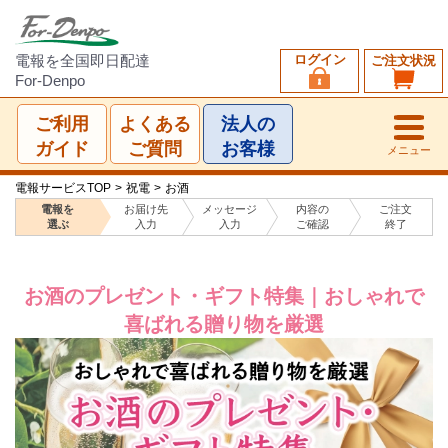
ログイン
電報を全国即日配達
ご注文状況
For-Denpo
ご利用
よくある
法人の
ガイド
ご質問
お客様
メニュー
電報サービスTOP
>
祝電
>
お酒
電報を
お届け先
メッセージ
内容の
ご注文
選ぶ
入力
入力
ご確認
終了
お酒のプレゼント・ギフト特集｜おしゃれで
喜ばれる贈り物を厳選