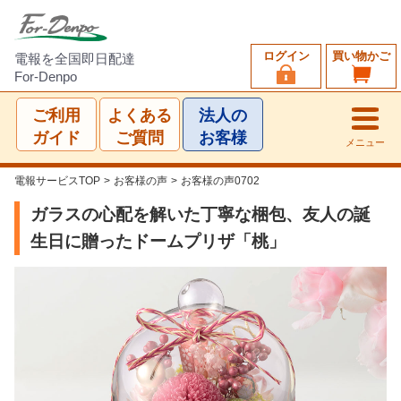
ログイン
買い物かご
電報を全国即日配達
For-Denpo
ご利用
よくある
法人の
ガイド
ご質問
お客様
メニュー
電報サービスTOP
>
お客様の声
>
お客様の声0702
ガラスの心配を解いた丁寧な梱包、友人の誕
生日に贈ったドームプリザ「桃」