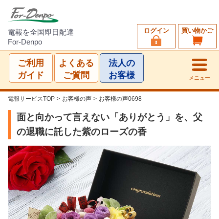
ログイン
買い物かご
電報を全国即日配達
For-Denpo
ご利用
よくある
法人の
ガイド
ご質問
お客様
メニュー
電報サービスTOP
>
お客様の声
>
お客様の声0698
面と向かって言えない「ありがとう」を、父
の退職に託した紫のローズの香