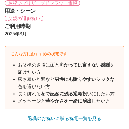
お祝いプリザーブドフラワー電報
用途・シーン
父親の退職祝い
ご利用時期
2025年3月
こんな方におすすめの祝電です
お父様の退職に
面と向かっては言えない感謝
を
届けたい方
落ち着いた紫など
男性にも贈りやすいシックな
色
を選びたい方
長く飾れる花で
記念に残る退職祝い
にしたい方
メッセージと
華やかさを一緒に演出
したい方
退職のお祝いに贈る祝電一覧を見る