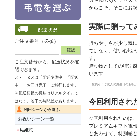
透明感のあるクリス
からこそ、そこにお
実際に贈って
配送状況
ご注文番号（必須）
持ちやすさが少し気
ではなく、使い心地
す。
ご注文番号から、
配送状況を確
贈り物としての特別
認できます。
います。
ステータスは「配送準備中」「配送
（投稿者：ご友人の誕生日のお祝
中」「お届け完了」に移行します。
※配送情報の反映はリアルタイムで
今回利用され
はなく、若干の時間差があります。
利用シーンから選ぶ
今回利用されたのは
お祝いシーン一覧
プレミアムギフト電
結婚式
とあわせて、特別感