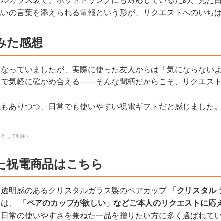
タルガラス製で、ホットドリンクにも対応しているため、見た
祝いの言葉を添えられる電報という形が、リクエストへのいち
みた感想
になっていましたが、実際に使った友人からは「気にならない
まで気軽に確かめ合える——そんな間柄だからこそ、リクエス
感もありつつ、日常でも使いやすい祝電ギフトだと感じました
いとして利用）
た祝電商品はこちら
、透明感のあるクリスタルガラス製のペアカップ
「クリスタル 
報は、
「ペアのカップが欲しい」などご本人のリクエストに応
と日常の使いやすさを兼ねた一品を贈りたい方に多く選ばれて