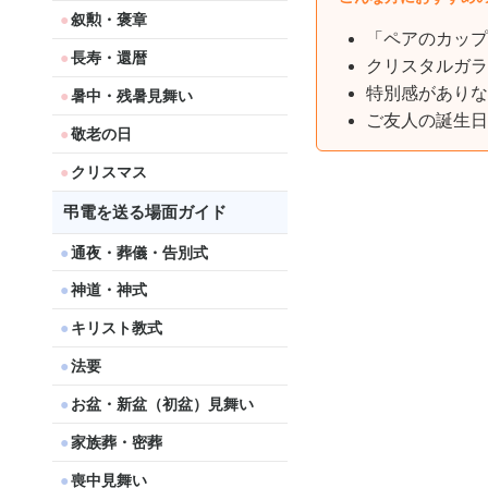
叙勲・褒章
「ペアのカップ
長寿・還暦
クリスタルガラ
特別感がありな
暑中・残暑見舞い
ご友人の誕生日
敬老の日
クリスマス
弔電を送る場面ガイド
通夜・葬儀・告別式
神道・神式
キリスト教式
法要
お盆・新盆（初盆）見舞い
家族葬・密葬
喪中見舞い