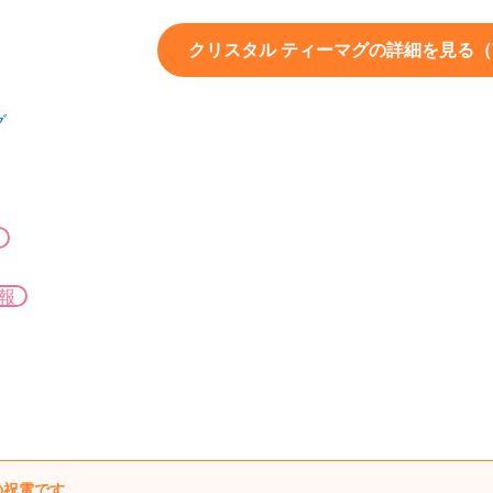
クリスタル ティーマグの詳細を見る（7
グ
報
の祝電です