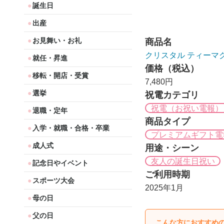
誕生日
出産
お見舞い・お礼
商品名
クリスタル ティーマ
就任・昇進
価格（税込）
移転・開店・受賞
7,480円
選挙
祝電カテゴリ
祝電（お祝い電報）
退職・定年
商品タイプ
入学・就職・合格・卒業
プレミアムギフト電
成人式
用途・シーン
友人の誕生日祝い
記念日やイベント
ご利用時期
スポーツ大会
2025年1月
母の日
父の日
こんな方におすすめ