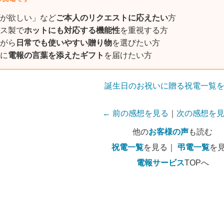
が欲しい」など
ご本人のリクエストに応えたい
方
ス製で
ホットにも対応する機能性
を重視する方
がら
日常でも使いやすい贈り物
を選びたい方
に
電報の言葉を添えたギフト
を届けたい方
誕生日のお祝いに贈る祝電一覧
← 前の感想を見る
｜
次の感想を見
他の
お客様の声
も読む
祝電一覧
を見る｜
弔電一覧
を
電報サービス
TOPへ