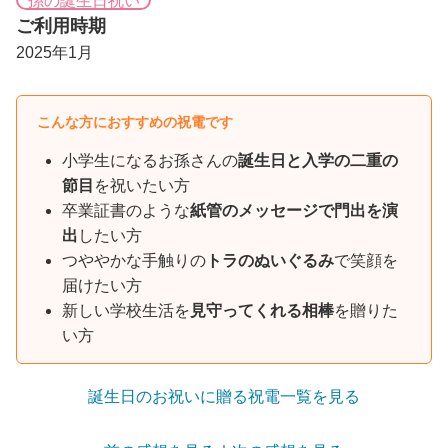
ご利用時期
2025年1月
こんな方におすすめの祝電です
小学生になるお孫さんの
誕生日と入学の二重の
節目
を祝いたい方
卒業証書のような
紙管のメッセージで門出を演
出
したい方
つややかな手触りの
トラのぬいぐるみ
で笑顔を
届けたい方
新しい学校生活を
見守ってくれる相棒
を贈りた
い方
誕生日のお祝いに贈る祝電一覧を見る