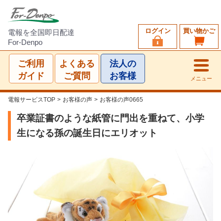
ログイン
買い物かご
電報を全国即日配達
For-Denpo
ご利用
よくある
法人の
ガイド
ご質問
お客様
メニュー
電報サービスTOP
>
お客様の声
>
お客様の声0665
卒業証書のような紙管に門出を重ねて、小学
生になる孫の誕生日にエリオット