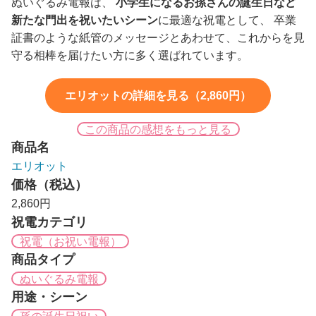
ぬいぐるみ電報は、
小学生になるお孫さんの誕生日など
新たな門出を祝いたいシーン
に最適な祝電として、 卒業
証書のような紙管のメッセージとあわせて、これからを見
守る相棒を届けたい方に多く選ばれています。
エリオットの詳細を見る（2,860円）
この商品の感想をもっと見る
商品名
エリオット
価格（税込）
2,860円
祝電カテゴリ
祝電（お祝い電報）
商品タイプ
ぬいぐるみ電報
用途・シーン
孫の誕生日祝い