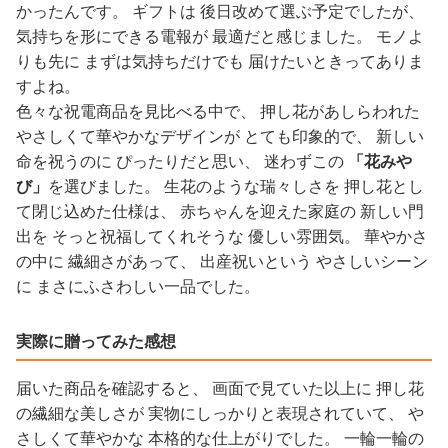
かったんです。 ギフトは 後日改めて選ぶ予定でしたが、
気持ちを形にできる電報が 最適だと感じました。 モノよ
りも先に まずは気持ちだけでも 届けたいときってありま
すよね。
色々な祝電商品を見比べる中で、 押し花があしらわれた
やさしくて華やかなデザインが とても印象的で、 新しい
命を祝うのに ぴったりだと思い、 迷わずこの
「花みや
び」
を選びました。 生花のような瑞々しさを 押し花とし
て閉じ込めた仕様は、 赤ちゃんを迎えた家庭の 新しい門
出を そっと祝福してくれそうな 優しい雰囲気。 華やかさ
の中に 繊細さがあって、 出産祝いという やさしいシーン
に まさにふさわしい一品でした。
実際に贈ってみた感想
届いた商品を確認すると、 画面で見ていた以上に 押し花
の繊細な美しさが 実物にしっかりと表現されていて、 や
さしくて華やかな 本格的な仕上がりでした。 一輪一輪の