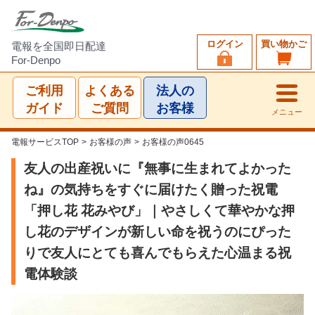
ログイン
買い物かご
電報を全国即日配達
For-Denpo
ご利用
よくある
法人の
ガイド
ご質問
お客様
メニュー
電報サービスTOP
>
お客様の声
>
お客様の声0645
友人の出産祝いに『無事に生まれてよかった
ね』の気持ちをすぐに届けたく贈った祝電
「押し花 花みやび」｜やさしくて華やかな押
し花のデザインが新しい命を祝うのにぴった
りで友人にとても喜んでもらえた心温まる祝
電体験談