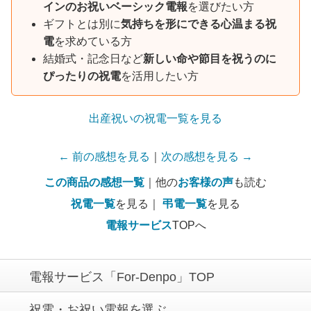
インのお祝いベーシック電報
を選びたい方
ギフトとは別に
気持ちを形にできる心温まる祝
電
を求めている方
結婚式・記念日など
新しい命や節目を祝うのに
ぴったりの祝電
を活用したい方
出産祝いの祝電一覧を見る
← 前の感想を見る
｜
次の感想を見る →
この商品の感想一覧
｜他の
お客様の声
も読む
祝電一覧
を見る｜
弔電一覧
を見る
電報サービス
TOPへ
電報サービス「For-Denpo」TOP
祝電・お祝い電報を選ぶ