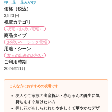
押し花 花みやび
価格（税込）
3,520 円
祝電カテゴリ
祝電（お祝い電報）
商品タイプ
お祝いベーシック電報
用途・シーン
友人の出産のお祝い
ご利用時期
2024年11月
こんな方におすすめの祝電です
友人やご家族の
出産祝い・赤ちゃんの誕生に気
持ちをすぐ届けたい
方
押し花があしらわれた
やさしくて華やかなデザ