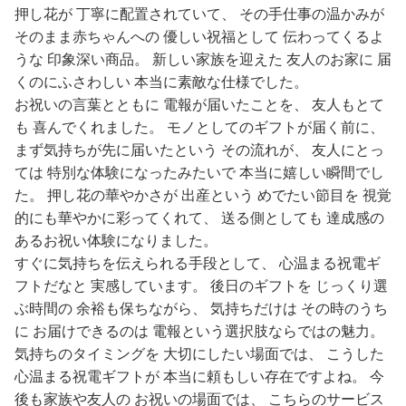
押し花が 丁寧に配置されていて、 その手仕事の温かみが
そのまま赤ちゃんへの 優しい祝福として 伝わってくるよ
うな 印象深い商品。 新しい家族を迎えた 友人のお家に 届
くのにふさわしい 本当に素敵な仕様でした。
お祝いの言葉とともに 電報が届いたことを、 友人もとて
も 喜んでくれました。 モノとしてのギフトが届く前に、
まず気持ちが先に届いたという その流れが、 友人にとっ
ては 特別な体験になったみたいで 本当に嬉しい瞬間でし
た。 押し花の華やかさが 出産という めでたい節目を 視覚
的にも華やかに彩ってくれて、 送る側としても 達成感の
あるお祝い体験になりました。
すぐに気持ちを伝えられる手段として、 心温まる祝電ギ
フトだなと 実感しています。 後日のギフトを じっくり選
ぶ時間の 余裕も保ちながら、 気持ちだけは その時のうち
に お届けできるのは 電報という選択肢ならではの魅力。
気持ちのタイミングを 大切にしたい場面では、 こうした
心温まる祝電ギフトが 本当に頼もしい存在ですよね。 今
後も家族や友人の お祝いの場面では、 こちらのサービス