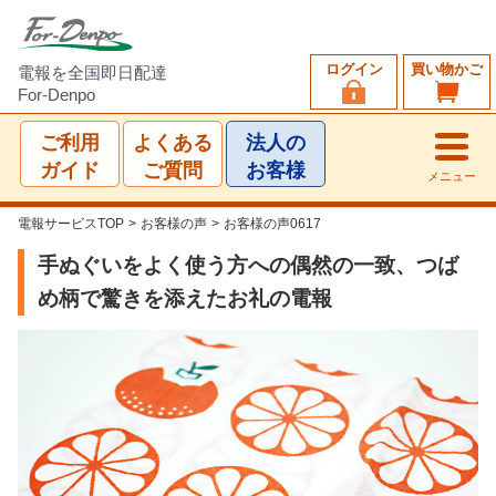
ログイン
買い物かご
電報を全国即日配達
For-Denpo
ご利用
よくある
法人の
ガイド
ご質問
お客様
メニュー
電報サービスTOP
>
お客様の声
>
お客様の声0617
手ぬぐいをよく使う方への偶然の一致、つば
め柄で驚きを添えたお礼の電報